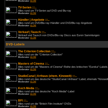
Moderator
4LOM
TV-Serien :::..
Alles rund um TV-Serien auf DVD und Blu-ray
Moderator
4LOM
Händler | Angebote :::..
Alles rund um DVD/Blu-ray-Händler und DVD/Blu-ray-Angebote
Moderator
4LOM
Verkauf | Tausch :::..
Verkauf und Tausch von DVDs/Blu-ray Discs aus Euren Sammlungen
Moderator
4LOM
DVD-Labels
The Criterion Collection :::..
Alles rund um die "Criterion Collection"
Moderator
4LOM
Masters of Cinema :::..
Alles rund um die "Masters of Cinema"-Reihe des britischen "Eureka"-Labels
Moderator
4LOM
StudioCanal | Arthaus (ehem. Kinowelt) :::..
Alles rund um das deutsche "StudioCanal / Arthaus"-Label, ehemals "Kinowel
Moderator
4LOM
Koch Media :::..
Alles rund um das deutsche "Koch Media"-Label
Moderator
4LOM
BFI :::..
Alles rund um die "British Film Institute"-DVDs
Moderator
4LOM