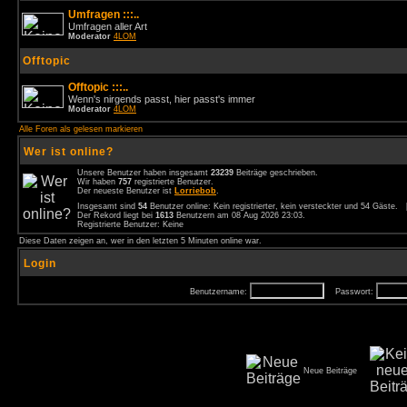
Umfragen :::..
Umfragen aller Art
Moderator
4LOM
Offtopic
Offtopic :::..
Wenn's nirgends passt, hier passt's immer
Moderator
4LOM
Alle Foren als gelesen markieren
Wer ist online?
Unsere Benutzer haben insgesamt
23239
Beiträge geschrieben.
Wir haben
757
registrierte Benutzer.
Der neueste Benutzer ist
Lorriebob
.
Insgesamt sind
54
Benutzer online: Kein registrierter, kein versteckter und 54 Gäste.
Der Rekord liegt bei
1613
Benutzern am 08 Aug 2026 23:03.
Registrierte Benutzer: Keine
Diese Daten zeigen an, wer in den letzten 5 Minuten online war.
Login
Benutzername:
Passwort:
Neue Beiträge