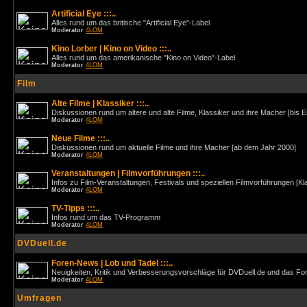
Artificial Eye :::..
Alles rund um das britische "Artificial Eye"-Label
Moderator
4LOM
Kino Lorber | Kino on Video :::..
Alles rund um das amerikanische "Kino on Video"-Label
Moderator
4LOM
Film
Alte Filme | Klassiker :::..
Diskussionen rund um ältere und alte Filme, Klassiker und ihre Macher [bis 
Moderator
4LOM
Neue Filme :::..
Diskussionen rund um aktuelle Filme und ihre Macher [ab dem Jahr 2000]
Moderator
4LOM
Veranstaltungen | Filmvorführungen :::..
Infos zu Film-Veranstaltungen, Festivals und speziellen Filmvorführungen [Kl
Moderator
4LOM
TV-Tipps :::..
Infos rund um das TV-Programm
Moderator
4LOM
DVDuell.de
Foren-News | Lob und Tadel :::..
Neuigkeiten, Kritik und Verbesserungsvorschläge für DVDuell.de und das F
Moderator
4LOM
Umfragen