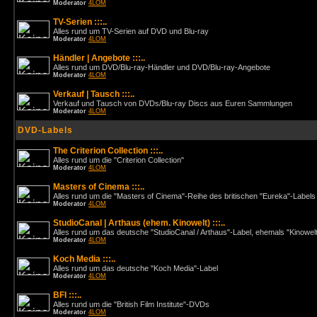
Moderator
4LOM
TV-Serien :::..
Alles rund um TV-Serien auf DVD und Blu-ray
Moderator
4LOM
Händler | Angebote :::..
Alles rund um DVD/Blu-ray-Händler und DVD/Blu-ray-Angebote
Moderator
4LOM
Verkauf | Tausch :::..
Verkauf und Tausch von DVDs/Blu-ray Discs aus Euren Sammlungen
Moderator
4LOM
DVD-Labels
The Criterion Collection :::..
Alles rund um die "Criterion Collection"
Moderator
4LOM
Masters of Cinema :::..
Alles rund um die "Masters of Cinema"-Reihe des britischen "Eureka"-Labels
Moderator
4LOM
StudioCanal | Arthaus (ehem. Kinowelt) :::..
Alles rund um das deutsche "StudioCanal / Arthaus"-Label, ehemals "Kinowel
Moderator
4LOM
Koch Media :::..
Alles rund um das deutsche "Koch Media"-Label
Moderator
4LOM
BFI :::..
Alles rund um die "British Film Institute"-DVDs
Moderator
4LOM