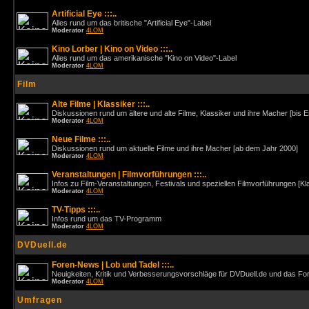
Artificial Eye :::..
Alles rund um das britische "Artificial Eye"-Label
Moderator
4LOM
Kino Lorber | Kino on Video :::..
Alles rund um das amerikanische "Kino on Video"-Label
Moderator
4LOM
Film
Alte Filme | Klassiker :::..
Diskussionen rund um ältere und alte Filme, Klassiker und ihre Macher [bis 
Moderator
4LOM
Neue Filme :::..
Diskussionen rund um aktuelle Filme und ihre Macher [ab dem Jahr 2000]
Moderator
4LOM
Veranstaltungen | Filmvorführungen :::..
Infos zu Film-Veranstaltungen, Festivals und speziellen Filmvorführungen [Kl
Moderator
4LOM
TV-Tipps :::..
Infos rund um das TV-Programm
Moderator
4LOM
DVDuell.de
Foren-News | Lob und Tadel :::..
Neuigkeiten, Kritik und Verbesserungsvorschläge für DVDuell.de und das F
Moderator
4LOM
Umfragen