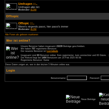
Umfragen :::..
Umfragen aller Art
Moderator
4LOM
Offtopic
Offtopic :::..
Wenn's nirgends passt, hier passt's immer
Moderator
4LOM
Alle Foren als gelesen markieren
Wer ist online?
Unsere Benutzer haben insgesamt
23239
Beiträge geschrieben.
Wir haben
757
registrierte Benutzer.
Der neueste Benutzer ist
Lorriebob
.
Insgesamt sind
83
Benutzer online: Kein registrierter, kein versteckter und 83 Gäste.
Der Rekord liegt bei
1494
Benutzern am 25 Feb 2025 00:56.
Registrierte Benutzer: Keine
Diese Daten zeigen an, wer in den letzten 5 Minuten online war.
Login
Benutzername:
Passwort:
Neue Beiträge