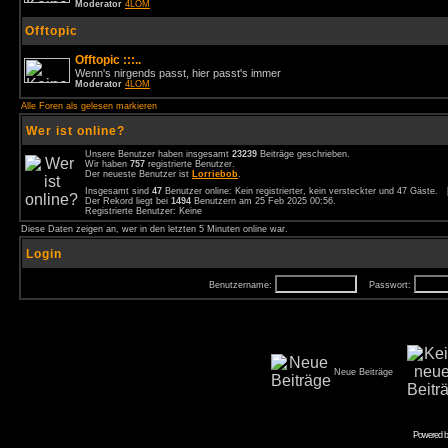
Moderator
4LOM
Offtopic
Offtopic :::..
Wenn's nirgends passt, hier passt's immer
Moderator
4LOM
Alle Foren als gelesen markieren
Wer ist online?
Unsere Benutzer haben insgesamt
23239
Beiträge geschrieben.
Wir haben
757
registrierte Benutzer.
Der neueste Benutzer ist
Lorriebob
.
Insgesamt sind
47
Benutzer online: Kein registrierter, kein versteckter und 47 Gäste.
Der Rekord liegt bei
1494
Benutzern am 25 Feb 2025 00:56.
Registrierte Benutzer: Keine
Diese Daten zeigen an, wer in den letzten 5 Minuten online war.
Login
Benutzername:
Passwort:
Neue Beiträge
Powered 