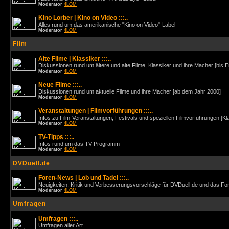
Moderator
4LOM
Kino Lorber | Kino on Video :::..
Alles rund um das amerikanische "Kino on Video"-Label
Moderator
4LOM
Film
Alte Filme | Klassiker :::..
Diskussionen rund um ältere und alte Filme, Klassiker und ihre Macher [bis 
Moderator
4LOM
Neue Filme :::..
Diskussionen rund um aktuelle Filme und ihre Macher [ab dem Jahr 2000]
Moderator
4LOM
Veranstaltungen | Filmvorführungen :::..
Infos zu Film-Veranstaltungen, Festivals und speziellen Filmvorführungen [Kl
Moderator
4LOM
TV-Tipps :::..
Infos rund um das TV-Programm
Moderator
4LOM
DVDuell.de
Foren-News | Lob und Tadel :::..
Neuigkeiten, Kritik und Verbesserungsvorschläge für DVDuell.de und das F
Moderator
4LOM
Umfragen
Umfragen :::..
Umfragen aller Art