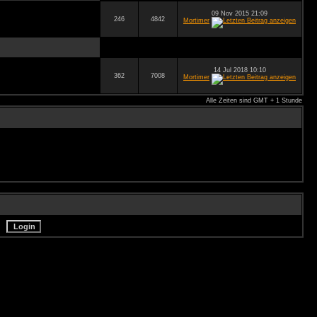
09 Nov 2015 21:09
246
4842
Mortimer
14 Jul 2018 10:10
362
7008
Mortimer
Alle Zeiten sind GMT + 1 Stunde