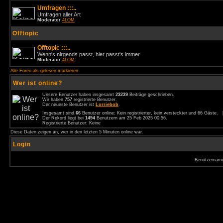
Umfragen :::..
Umfragen aller Art
Moderator
4LOM
Offtopic
Offtopic :::..
Wenn's nirgends passt, hier passt's immer
Moderator
4LOM
Alle Foren als gelesen markieren
Wer ist online?
Unsere Benutzer haben insgesamt
23239
Beiträge geschrieben.
Wir haben
757
registrierte Benutzer.
Der neueste Benutzer ist
Lorriebob
.
Insgesamt sind
66
Benutzer online: Kein registrierter, kein versteckter und 66 Gäste.
Der Rekord liegt bei
1494
Benutzern am 25 Feb 2025 00:56.
Registrierte Benutzer: Keine
Diese Daten zeigen an, wer in den letzten 5 Minuten online war.
Login
Benutzernam