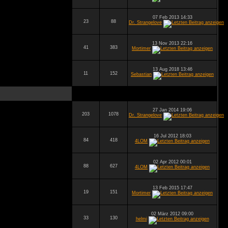
07 Feb 2013 14:33
23
88
Dr. Strangelove
13 Nov 2013 22:16
41
383
Mortimer
13 Aug 2018 13:46
11
152
Sebastian
27 Jan 2014 19:06
203
1078
Dr. Strangelove
16 Jul 2012 18:03
84
418
4LOM
02 Apr 2012 00:01
88
627
4LOM
13 Feb 2015 17:47
19
151
Mortimer
02 März 2012 09:00
33
130
helmi