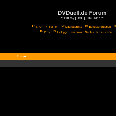
DVDuell.de Forum
..::: Blu-ray | DVD | Film | Kino :::..
FAQ
Suchen
Mitgliederliste
Benutzergruppen
Profil
Einloggen, um private Nachrichten zu lesen
Forum