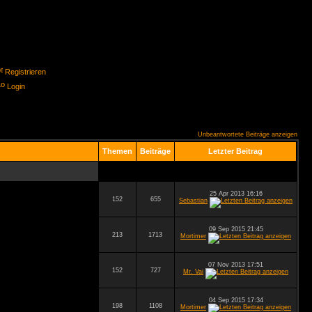
Registrieren
Login
Unbeantwortete Beiträge anzeigen
Themen
Beiträge
Letzter Beitrag
25 Apr 2013 16:16
152
655
Sebastian
09 Sep 2015 21:45
213
1713
Mortimer
07 Nov 2013 17:51
152
727
Mr. Vai
04 Sep 2015 17:34
198
1108
Mortimer