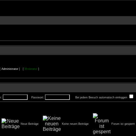
 [
Administrator
] [
Moderator
]
e:
Passwort:
Bei jedem Besuch automatisch einloggen
Neue Beiträge
Keine neuen Beiträge
Forum ist gesperrt