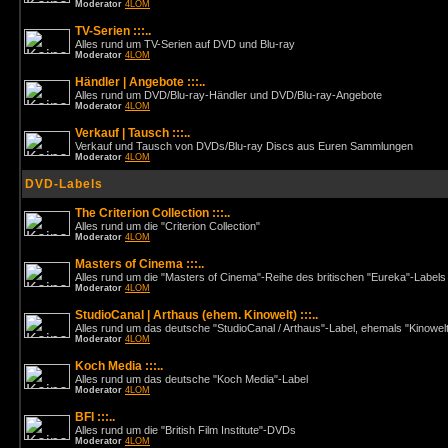
Moderator
4LOM
TV-Serien :::..
Alles rund um TV-Serien auf DVD und Blu-ray
Moderator
4LOM
Händler | Angebote :::..
Alles rund um DVD/Blu-ray-Händler und DVD/Blu-ray-Angebote
Moderator
4LOM
Verkauf | Tausch :::..
Verkauf und Tausch von DVDs/Blu-ray Discs aus Euren Sammlungen
Moderator
4LOM
DVD-Labels
The Criterion Collection :::..
Alles rund um die "Criterion Collection"
Moderator
4LOM
Masters of Cinema :::..
Alles rund um die "Masters of Cinema"-Reihe des britischen "Eureka"-Labels
Moderator
4LOM
StudioCanal | Arthaus (ehem. Kinowelt) :::..
Alles rund um das deutsche "StudioCanal / Arthaus"-Label, ehemals "Kinowel
Moderator
4LOM
Koch Media :::..
Alles rund um das deutsche "Koch Media"-Label
Moderator
4LOM
BFI :::..
Alles rund um die "British Film Institute"-DVDs
Moderator
4LOM