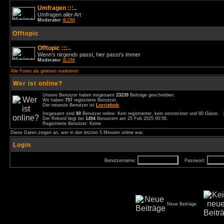
Umfragen :::..
Umfragen aller Art
Moderator
4LOM
Offtopic
Offtopic :::..
Wenn's nirgends passt, hier passt's immer
Moderator
4LOM
Alle Foren als gelesen markieren
Wer ist online?
Unsere Benutzer haben insgesamt
23239
Beiträge geschrieben.
Wir haben
757
registrierte Benutzer.
Der neueste Benutzer ist
Lorriebob
.
Insgesamt sind
80
Benutzer online: Kein registrierter, kein versteckter und 80 Gäste.
Der Rekord liegt bei
1494
Benutzern am 25 Feb 2025 00:56.
Registrierte Benutzer: Keine
Diese Daten zeigen an, wer in den letzten 5 Minuten online war.
Login
Benutzername:
Passwort:
Neue Beiträge