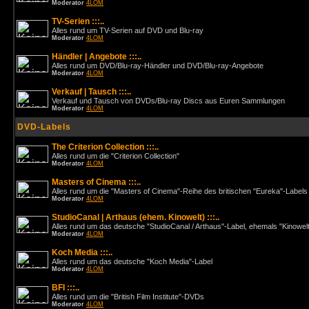
Moderator
4LOM
TV-Serien :::..
Alles rund um TV-Serien auf DVD und Blu-ray
Moderator
4LOM
Händler | Angebote :::..
Alles rund um DVD/Blu-ray-Händler und DVD/Blu-ray-Angebote
Moderator
4LOM
Verkauf | Tausch :::..
Verkauf und Tausch von DVDs/Blu-ray Discs aus Euren Sammlungen
Moderator
4LOM
DVD-Labels
The Criterion Collection :::..
Alles rund um die "Criterion Collection"
Moderator
4LOM
Masters of Cinema :::..
Alles rund um die "Masters of Cinema"-Reihe des britischen "Eureka"-Labels
Moderator
4LOM
StudioCanal | Arthaus (ehem. Kinowelt) :::..
Alles rund um das deutsche "StudioCanal / Arthaus"-Label, ehemals "Kinowel
Moderator
4LOM
Koch Media :::..
Alles rund um das deutsche "Koch Media"-Label
Moderator
4LOM
BFI :::..
Alles rund um die "British Film Institute"-DVDs
Moderator
4LOM