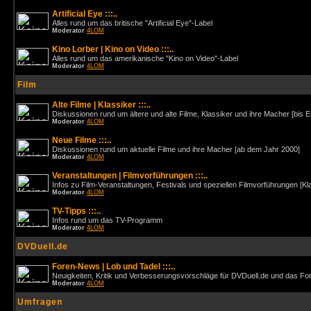
Artificial Eye :::..
Alles rund um das britische "Artificial Eye"-Label
Moderator
4LOM
Kino Lorber | Kino on Video :::..
Alles rund um das amerikanische "Kino on Video"-Label
Moderator
4LOM
Film
Alte Filme | Klassiker :::..
Diskussionen rund um ältere und alte Filme, Klassiker und ihre Macher [bis 
Moderator
4LOM
Neue Filme :::..
Diskussionen rund um aktuelle Filme und ihre Macher [ab dem Jahr 2000]
Moderator
4LOM
Veranstaltungen | Filmvorführungen :::..
Infos zu Film-Veranstaltungen, Festivals und speziellen Filmvorführungen [Kl
Moderator
4LOM
TV-Tipps :::..
Infos rund um das TV-Programm
Moderator
4LOM
DVDuell.de
Foren-News | Lob und Tadel :::..
Neuigkeiten, Kritik und Verbesserungsvorschläge für DVDuell.de und das F
Moderator
4LOM
Umfragen