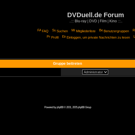
DVDuell.de Forum
..::: Blu-ray | DVD | Film | Kino :::..
FAQ
Suchen
Mitgliederliste
Benutzergruppen
Profil
Einloggen, um private Nachrichten zu lesen
Gruppe beitreten
Powered by
phpBB
© 2001, 2005 phpBB Group