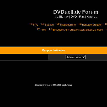
DVDuell.de Forum
..::: Blu-ray | DVD | Film | Kino :::..
FAQ
Suchen
Mitgliederliste
Benutzergruppen
Profil
Einloggen, um private Nachrichten zu lesen
Gruppe beitreten
Powered by
phpBB
© 2001, 2005 phpBB Group