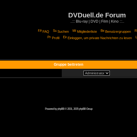
DVDuell.de Forum
..::: Blu-ray | DVD | Film | Kino :::..
FAQ
Suchen
Mitgliederliste
Benutzergruppen
Profil
Einloggen, um private Nachrichten zu lesen
Gruppe beitreten
Powered by
phpBB
© 2001, 2005 phpBB Group