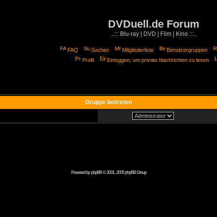
DVDuell.de Forum
..::: Blu-ray | DVD | Film | Kino :::..
FAQ
Suchen
Mitgliederliste
Benutzergruppen
Profil
Einloggen, um private Nachrichten zu lesen
Gruppe beitreten
Powered by
phpBB
© 2001, 2005 phpBB Group