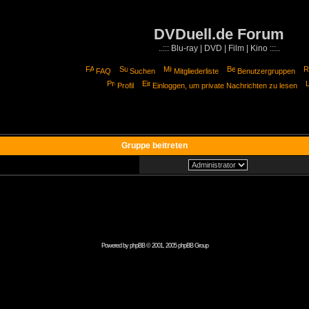
DVDuell.de Forum
..::: Blu-ray | DVD | Film | Kino :::..
FAQ
Suchen
Mitgliederliste
Benutzergruppen
Profil
Einloggen, um private Nachrichten zu lesen
Gruppe beitreten
Powered by
phpBB
© 2001, 2005 phpBB Group