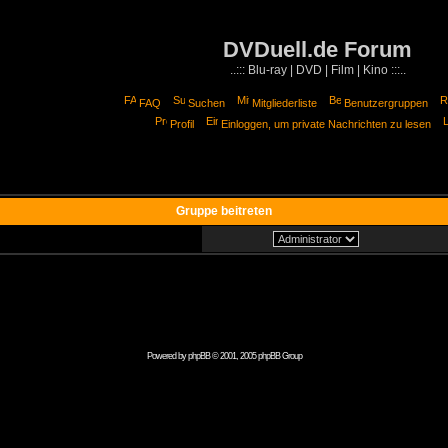
DVDuell.de Forum
..::: Blu-ray | DVD | Film | Kino :::..
FAQ
Suchen
Mitgliederliste
Benutzergruppen
Profil
Einloggen, um private Nachrichten zu lesen
Gruppe beitreten
Powered by
phpBB
© 2001, 2005 phpBB Group