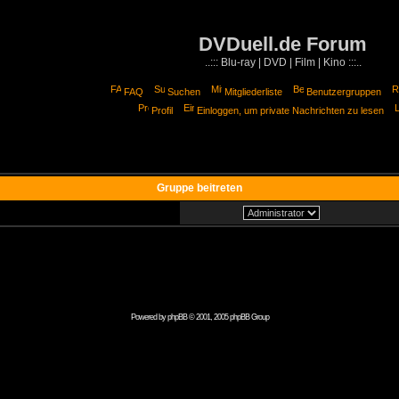
DVDuell.de Forum
..::: Blu-ray | DVD | Film | Kino :::..
FAQ
Suchen
Mitgliederliste
Benutzergruppen
Profil
Einloggen, um private Nachrichten zu lesen
Gruppe beitreten
Powered by
phpBB
© 2001, 2005 phpBB Group