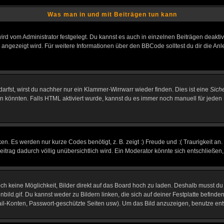
Was man in und mit Beiträgen tun kann
rd vom Administrator festgelegt. Du kannst es auch in einzelnen Beiträgen deakti
 angezeigt wird. Für weitere Informationen über den BBCode solltest du dir die An
darfst, wirst du nachher nur ein Klammer-Wirrwarr wieder finden. Dies ist eine
Sich
könnten. Falls HTML aktiviert wurde, kannst du es immer noch manuell für jeden 
n. Es werden nur kurze Codes benötigt, z. B. zeigt :) Freude und :( Traurigkeit an
Beitrag dadurch völlig unübersichtlich wird. Ein Moderator könnte sich entschließen
noch keine Möglichkeit, Bilder direkt auf das Board hoch zu laden. Deshalb musst d
inbild.gif. Du kannst weder zu Bildern linken, die sich auf deiner Festplatte befind
Mail-Konten, Passwort-geschützte Seiten usw). Um das Bild anzuzeigen, benutze en