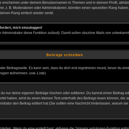
e erscheinen unter deinem Benutzernamen in Themen und in deinem Profil, abhän
r, z. B. Moderatoren oder Administratoren, könnten einen speziellen Rang haben. 
r deinen Rang einfach wieder senkt.
fordert, mich einzuloggen!
der Administrator diese Funktion zulässt). Damit sollen obszöne Mails von unbeka
Beiträge schreiben
der Beitragsseite. Es kann sein, dass du dich erst registrieren musst, bevor du e
ragen teilnehmen, usw.
-Liste)
du nur deine eigenen Beiträge löschen oder editieren. Du kannst einen Beitrag edi
ortet haben, wirst du einen kleinen Text unterhalb des Beitrags lesen können, der 
nistrator den Beitrag editiert hat (Sie sollten eine Nachricht hinterlassen, warum s
tellen. Wenn du eine erstellt hast, aktiviere die
Signatur anhängen
-Funktion währ