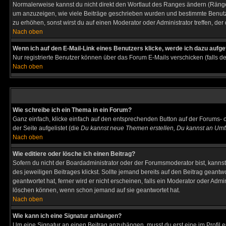
Normalerweise kannst du nicht direkt den Wortlaut des Ranges ändern (Räng
um anzuzeigen, wie viele Beiträge geschrieben wurden und bestimmte Benutze
zu erhöhen, sonst wirst du auf einen Moderator oder Administrator treffen, de
Nach oben
Wenn ich auf den E-Mail-Link eines Benutzers klicke, werde ich dazu aufge
Nur registrierte Benutzer können über das Forum E-Mails verschicken (falls 
Nach oben
Wie schreibe ich ein Thema in ein Forum?
Ganz einfach, klicke einfach auf den entsprechenden Button auf der Forums- o
der Seite aufgelistet (die
Du kannst neue Themen erstellen, Du kannst an Umf
Nach oben
Wie editiere oder lösche ich einen Beitrag?
Sofern du nicht der Boardadministrator oder der Forumsmoderator bist, kannst 
des jeweiligen Beitrages klickst. Sollte jemand bereits auf den Beitrag geantw
geantwortet hat, ferner wird er nicht erscheinen, falls ein Moderator oder Admi
löschen können, wenn schon jemand auf sie geantwortet hat.
Nach oben
Wie kann ich eine Signatur anhängen?
Um eine Signatur an einen Beitrag anzuhängen, musst du erst eine im Profil ers