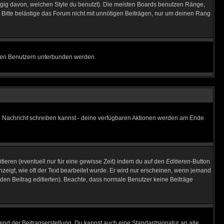
gig davon, welchen Style du benutzt). Die meisten Boards benutzen Ränge,
Bitte belästige das Forum nicht mit unnötigen Beiträgen, nur um deinen Rang
nnten Benutzern unterbunden werden.
ine Nachricht schreiben kannst - deine verfügbaren Aktionen werden am Ende
tieren (eventuell nur für eine gewisse Zeit) indem du auf den
Editieren
-Button
anzeigt, wie oft der Text bearbeitet wurde. Er wird nur erscheinen, wenn jemand
ie den Beitrag editierten). Beachte, dass normale Benutzer keine Beiträge
end der Beitragserstellung. Du kannst auch eine Standardsignatur an alle