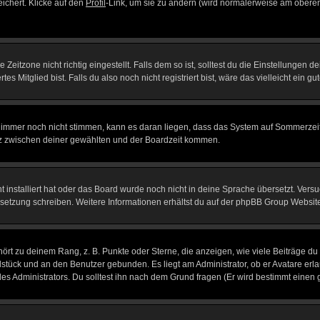
eichert. Klicke auf den
Profil
-Link, um sie zu ändern (wird normalerweise am oberen
itzone nicht richtig eingestellt. Falls dem so ist, solltest du die Einstellungen dei
es Mitglied bist. Falls du also noch nicht registriert bist, wäre das vielleicht ein g
en immer noch nicht stimmen, kann es daran liegen, dass das System auf Sommerzeit
z zwischen deiner gewählten und der Boardzeit kommen.
ht installiert hat oder das Board wurde noch nicht in deine Sprache übersetzt. Ve
Übersetzung schreiben. Weitere Informationen erhältst du auf der phpBB Group Websit
rt zu deinem Rang, z. B. Punkte oder Sterne, die anzeigen, wie viele Beiträge du
elstück und an den Benutzer gebunden. Es liegt am Administrator, ob er Avatare erl
s Administrators. Du solltest ihn nach dem Grund fragen (Er wird bestimmt einen 