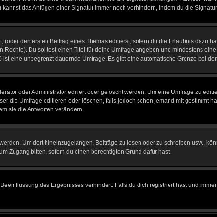
u kannst das Anfügen einer Signatur immer noch verhindern, indem du die Signatur
, (oder den ersten Beitrag eines Themas editierst, sofern du die Erlaubnis dazu has
chen Rechte). Du solltest einen Titel für deine Umfrage angeben und mindestens ein
, 0 ist eine unbegrenzt dauernde Umfrage. Es gibt eine automatische Grenze bei der 
tor oder Administrator editiert oder gelöscht werden. Um eine Umfrage zu editier
 die Umfrage editieren oder löschen, falls jedoch schon jemand mit gestimmt hat
em sie die Antworten verändern.
rden. Um dort hineinzugelangen, Beiträge zu lesen oder zu schreiben usw., könn
 um Zugang bitten, sofern du einen berechtigten Grund dafür hast.
einflussung des Ergebnisses verhindert. Falls du dich registriert hast und immer 