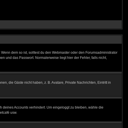
t)? Wenn dem so ist, solltest du den Webmaster oder den Forumsadministrator
n und das Passwort. Normalerweise liegt hier der Fehler, falls nicht,
en, die Gäste nicht haben, z. B. Avatare, Private Nachrichten, Eintritt in
ch deines Accounts verhindert. Um eingeloggt zu bleiben, wähle die
etcafé usw.