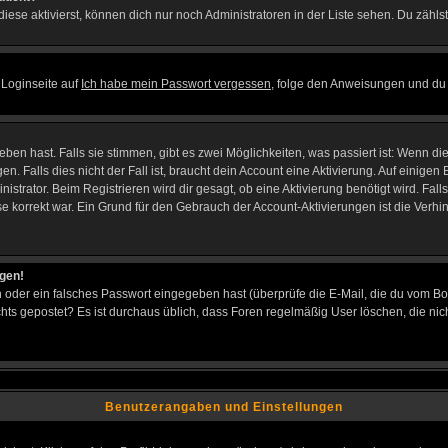
iese aktivierst, können dich nur noch Administratoren in der Liste sehen. Du zählst
 Loginseite auf
Ich habe mein Passwort vergessen
, folge den Anweisungen und du 
en hast. Falls sie stimmen, gibt es zwei Möglichkeiten, was passiert ist: Wenn d
Falls dies nicht der Fall ist, braucht dein Account eine Aktivierung. Auf einigen B
istrator. Beim Registrieren wird dir gesagt, ob eine Aktivierung benötigt wird. Fal
sse korrekt war. Ein Grund für den Gebrauch der Account-Aktivierungen ist die Verh
ggen!
oder ein falsches Passwort eingegeben hast (überprüfe die E-Mail, die du vom Bo
h nichts gepostet? Es ist durchaus üblich, dass Foren regelmäßig User löschen, die
Benutzerangaben und Einstellungen