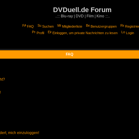
DVDuell.de Forum
..::: Blu-ray | DVD | Film | Kino :::..
FAQ
Suchen
Mitgliederliste
Benutzergruppen
Registrie
Profil
Einloggen, um private Nachrichten zu lesen
Login
FAQ
ht?
!
dert, mich einzuloggen!