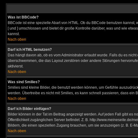
Was ist BBCode?
BBCode ist eine spezielle Abart von HTML. Ob du BBCode benutzen kannst, wi
[ und ] umschlossen und bietet dir große Kontrolle darüber, was und wie etwas
kannst.
Nach oben
Darf ich HTML benutzen?
Das hängt davon ab, ob es vom Administrator erlaubt wurde. Falls du es nicht 
überschwemmen, die das Layout zerstören oder andere Störungen hervorrufen 
aktivierst.
Nach oben
Was sind Smilies?
Smilies sind kleine Bilder, die benutzt werden können, um Gefühle auszudrücke
werden. Übertreibe es nicht mit Smilies, es kann schnell passieren, dass ein 
Nach oben
Darf ich Bilder einfügen?
Bilder können in der Tat im Beitrag angezeigt werden. Auf jeden Fall gibt es 
Öffentlichkeit zugänglichen Server befindet. Z. B. http://www.meineseite.de/me
Bildern, die einen speziellen Zugang brauchen, um sie anzuzeigen (z. B. E-
Nach oben