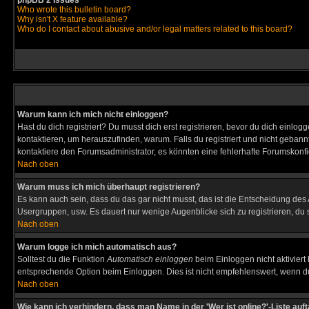
phpBB 2 Issues
Who wrote this bulletin board?
Why isn't X feature available?
Who do I contact about abusive and/or legal matters related to this board?
Warum kann ich mich nicht einloggen?
Hast du dich registriert? Du musst dich erst registrieren, bevor du dich ein
kontaktieren, um herauszufinden, warum. Falls du registriert und nicht gebann
kontaktiere den Forumsadministrator, es könnten eine fehlerhafte Forumskonfi
Nach oben
Warum muss ich mich überhaupt registrieren?
Es kann auch sein, dass du das gar nicht musst, das ist die Entscheidung des Ad
Usergruppen, usw. Es dauert nur wenige Augenblicke sich zu registrieren, du so
Nach oben
Warum logge ich mich automatisch aus?
Solltest du die Funktion
Automatisch einloggen
beim Einloggen nicht aktiviert
entsprechende Option beim Einloggen. Dies ist nicht empfehlenswert, wenn du a
Nach oben
Wie kann ich verhindern, dass man Name in der 'Wer ist online?'-Liste auf