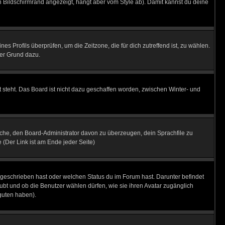
 Bildschirmrand angezeigt, hängt aber vom Style ab). Damit kannst du deine
nes Profils überprüfen, um die Zeitzone, die für dich zutreffend ist, zu wählen.
uter Grund dazu.
 steht. Das Board ist nicht dazu geschaffen worden, zwischen Winter- und
rsuche, den Board-Administrator davon zu überzeugen, dein Sprachfile zu
e (Der Link ist am Ende jeder Seite)
 geschrieben hast oder welchen Status du im Forum hast. Darunter befindet
aubt und ob die Benutzer wählen dürfen, wie sie ihren Avatar zugänglich
guten haben).