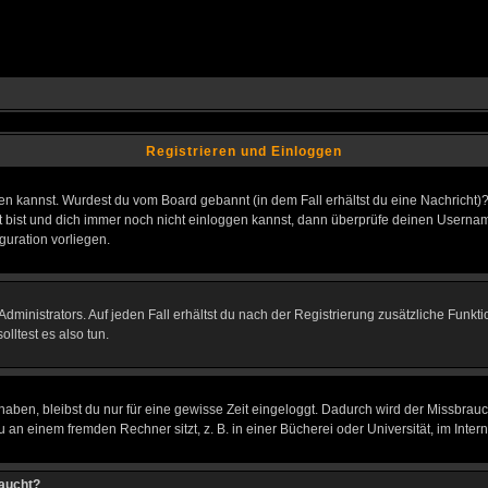
Registrieren und Einloggen
loggen kannst. Wurdest du vom Board gebannt (in dem Fall erhältst du eine Nachrich
t bist und dich immer noch nicht einloggen kannst, dann überprüfe deinen Username
guration vorliegen.
ministrators. Auf jeden Fall erhältst du nach der Registrierung zusätzliche Funktion
lltest es also tun.
 haben, bleibst du nur für eine gewisse Zeit eingeloggt. Dadurch wird der Missbrau
n einem fremden Rechner sitzt, z. B. in einer Bücherei oder Universität, im Intern
taucht?