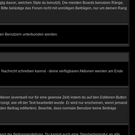
gig davon, welchen Style du benutzt). Die meisten Boards benutzen Ränge,
Bitte belästige das Forum nicht mit unnötigen Beiträgen, nur um deinen Rang
nnten Benutzern unterbunden werden.
ine Nachricht schreiben kannst - deine verfügbaren Aktionen werden am Ende
tieren (eventuell nur für eine gewisse Zeit) indem du auf den
Editieren
-Button
anzeigt, wie oft der Text bearbeitet wurde. Er wird nur erscheinen, wenn jemand
ie den Beitrag editierten). Beachte, dass normale Benutzer keine Beiträge
end der Beitragserstellung. Du kannst auch eine Standardsignatur an alle