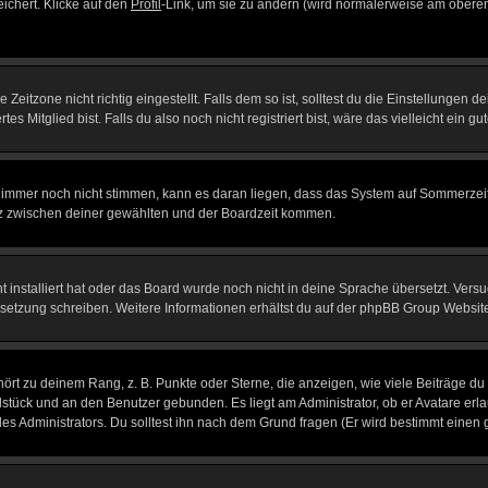
eichert. Klicke auf den
Profil
-Link, um sie zu ändern (wird normalerweise am oberen
itzone nicht richtig eingestellt. Falls dem so ist, solltest du die Einstellungen dei
es Mitglied bist. Falls du also noch nicht registriert bist, wäre das vielleicht ein g
en immer noch nicht stimmen, kann es daran liegen, dass das System auf Sommerzeit
z zwischen deiner gewählten und der Boardzeit kommen.
ht installiert hat oder das Board wurde noch nicht in deine Sprache übersetzt. Ve
Übersetzung schreiben. Weitere Informationen erhältst du auf der phpBB Group Websit
rt zu deinem Rang, z. B. Punkte oder Sterne, die anzeigen, wie viele Beiträge du
elstück und an den Benutzer gebunden. Es liegt am Administrator, ob er Avatare erl
s Administrators. Du solltest ihn nach dem Grund fragen (Er wird bestimmt einen 