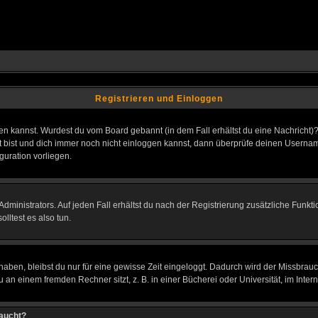
Registrieren und Einloggen
loggen kannst. Wurdest du vom Board gebannt (in dem Fall erhältst du eine Nachrich
t bist und dich immer noch nicht einloggen kannst, dann überprüfe deinen Username
guration vorliegen.
ministrators. Auf jeden Fall erhältst du nach der Registrierung zusätzliche Funktion
lltest es also tun.
 haben, bleibst du nur für eine gewisse Zeit eingeloggt. Dadurch wird der Missbrau
n einem fremden Rechner sitzt, z. B. in einer Bücherei oder Universität, im Intern
taucht?