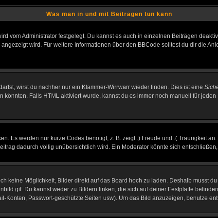
Was man in und mit Beiträgen tun kann
rd vom Administrator festgelegt. Du kannst es auch in einzelnen Beiträgen deakti
 angezeigt wird. Für weitere Informationen über den BBCode solltest du dir die An
darfst, wirst du nachher nur ein Klammer-Wirrwarr wieder finden. Dies ist eine
Sich
könnten. Falls HTML aktiviert wurde, kannst du es immer noch manuell für jeden 
n. Es werden nur kurze Codes benötigt, z. B. zeigt :) Freude und :( Traurigkeit an
Beitrag dadurch völlig unübersichtlich wird. Ein Moderator könnte sich entschließen
noch keine Möglichkeit, Bilder direkt auf das Board hoch zu laden. Deshalb musst d
inbild.gif. Du kannst weder zu Bildern linken, die sich auf deiner Festplatte befind
Mail-Konten, Passwort-geschützte Seiten usw). Um das Bild anzuzeigen, benutze en