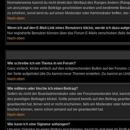
Normalerweise kannst du nicht direkt den Wortlaut des Ranges ändern (Räng
um anzuzeigen, wie viele Beiträge geschrieben wurden und bestimmte Benutze
zu erhöhen, sonst wirst du auf einen Moderator oder Administrator treffen, de
Nach oben
Wenn ich auf den E-Mail-Link eines Benutzers klicke, werde ich dazu aufge
Nur registrierte Benutzer können über das Forum E-Mails verschicken (falls 
Nach oben
Wie schreibe ich ein Thema in ein Forum?
Ganz einfach, klicke einfach auf den entsprechenden Button auf der Forums- o
der Seite aufgelistet (die
Du kannst neue Themen erstellen, Du kannst an Umf
Nach oben
Wie editiere oder lösche ich einen Beitrag?
Sofern du nicht der Boardadministrator oder der Forumsmoderator bist, kannst 
des jeweiligen Beitrages klickst. Sollte jemand bereits auf den Beitrag geantw
geantwortet hat, ferner wird er nicht erscheinen, falls ein Moderator oder Admi
löschen können, wenn schon jemand auf sie geantwortet hat.
Nach oben
Wie kann ich eine Signatur anhängen?
Um eine Signatur an einen Beitrag anzuhängen, musst du erst eine im Profil ers