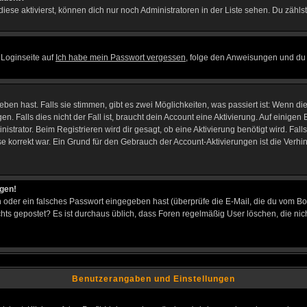
iese aktivierst, können dich nur noch Administratoren in der Liste sehen. Du zählst
 Loginseite auf
Ich habe mein Passwort vergessen
, folge den Anweisungen und du 
en hast. Falls sie stimmen, gibt es zwei Möglichkeiten, was passiert ist: Wenn d
Falls dies nicht der Fall ist, braucht dein Account eine Aktivierung. Auf einigen B
istrator. Beim Registrieren wird dir gesagt, ob eine Aktivierung benötigt wird. Fal
sse korrekt war. Ein Grund für den Gebrauch der Account-Aktivierungen ist die Verh
ggen!
oder ein falsches Passwort eingegeben hast (überprüfe die E-Mail, die du vom Bo
h nichts gepostet? Es ist durchaus üblich, dass Foren regelmäßig User löschen, die
Benutzerangaben und Einstellungen