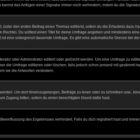
u kannst das Anfügen einer Signatur immer noch verhindern, indem du die Signatur
, (oder den ersten Beitrag eines Themas editierst, sofern du die Erlaubnis dazu has
chen Rechte). Du solltest einen Titel für deine Umfrage angeben und mindestens ein
, 0 ist eine unbegrenzt dauernde Umfrage. Es gibt eine automatische Grenze bei der 
tor oder Administrator editiert oder gelöscht werden. Um eine Umfrage zu editier
 die Umfrage editieren oder löschen, falls jedoch schon jemand mit gestimmt hat
em sie die Antworten verändern.
rden. Um dort hineinzugelangen, Beiträge zu lesen oder zu schreiben usw., könn
 um Zugang bitten, sofern du einen berechtigten Grund dafür hast.
einflussung des Ergebnisses verhindert. Falls du dich registriert hast und immer 