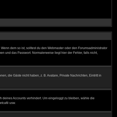
t)? Wenn dem so ist, solltest du den Webmaster oder den Forumsadministrator
n und das Passwort. Normalerweise liegt hier der Fehler, falls nicht,
en, die Gäste nicht haben, z. B. Avatare, Private Nachrichten, Eintritt in
ch deines Accounts verhindert. Um eingeloggt zu bleiben, wähle die
etcafé usw.