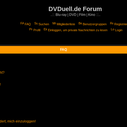
DVDuell.de Forum
..::: Blu-ray | DVD | Film | Kino :::..
FAQ
Suchen
Mitgliederliste
Benutzergruppen
Registrie
Profil
Einloggen, um private Nachrichten zu lesen
Login
FAQ
ht?
!
dert, mich einzuloggen!