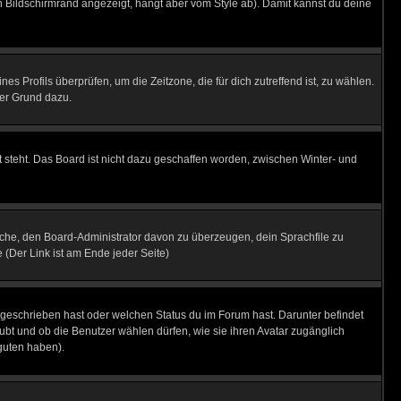
 Bildschirmrand angezeigt, hängt aber vom Style ab). Damit kannst du deine
nes Profils überprüfen, um die Zeitzone, die für dich zutreffend ist, zu wählen.
uter Grund dazu.
 steht. Das Board ist nicht dazu geschaffen worden, zwischen Winter- und
rsuche, den Board-Administrator davon zu überzeugen, dein Sprachfile zu
e (Der Link ist am Ende jeder Seite)
 geschrieben hast oder welchen Status du im Forum hast. Darunter befindet
aubt und ob die Benutzer wählen dürfen, wie sie ihren Avatar zugänglich
guten haben).