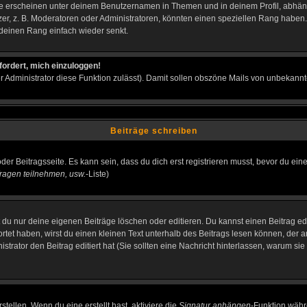
e erscheinen unter deinem Benutzernamen in Themen und in deinem Profil, abhän
r, z. B. Moderatoren oder Administratoren, könnten einen speziellen Rang haben. 
r deinen Rang einfach wieder senkt.
fordert, mich einzuloggen!
der Administrator diese Funktion zulässt). Damit sollen obszöne Mails von unbeka
Beiträge schreiben
der Beitragsseite. Es kann sein, dass du dich erst registrieren musst, bevor du e
ragen teilnehmen, usw.
-Liste)
du nur deine eigenen Beiträge löschen oder editieren. Du kannst einen Beitrag edi
ortet haben, wirst du einen kleinen Text unterhalb des Beitrags lesen können, der 
nistrator den Beitrag editiert hat (Sie sollten eine Nachricht hinterlassen, warum s
tellen. Wenn du eine erstellt hast, aktiviere die
Signatur anhängen
-Funktion währ