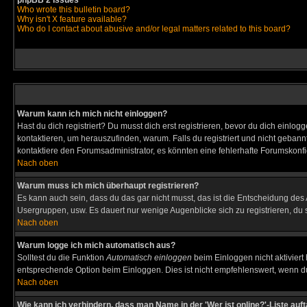
phpBB 2 Issues
Who wrote this bulletin board?
Why isn't X feature available?
Who do I contact about abusive and/or legal matters related to this board?
Warum kann ich mich nicht einloggen?
Hast du dich registriert? Du musst dich erst registrieren, bevor du dich ein
kontaktieren, um herauszufinden, warum. Falls du registriert und nicht gebann
kontaktiere den Forumsadministrator, es könnten eine fehlerhafte Forumskonfi
Nach oben
Warum muss ich mich überhaupt registrieren?
Es kann auch sein, dass du das gar nicht musst, das ist die Entscheidung des Ad
Usergruppen, usw. Es dauert nur wenige Augenblicke sich zu registrieren, du so
Nach oben
Warum logge ich mich automatisch aus?
Solltest du die Funktion
Automatisch einloggen
beim Einloggen nicht aktiviert
entsprechende Option beim Einloggen. Dies ist nicht empfehlenswert, wenn du a
Nach oben
Wie kann ich verhindern, dass man Name in der 'Wer ist online?'-Liste auf