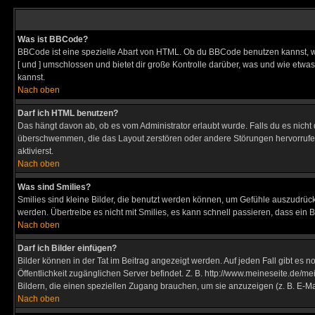
Was ist BBCode?
BBCode ist eine spezielle Abart von HTML. Ob du BBCode benutzen kannst, wi
[ und ] umschlossen und bietet dir große Kontrolle darüber, was und wie etwas
kannst.
Nach oben
Darf ich HTML benutzen?
Das hängt davon ab, ob es vom Administrator erlaubt wurde. Falls du es nicht 
überschwemmen, die das Layout zerstören oder andere Störungen hervorrufen 
aktivierst.
Nach oben
Was sind Smilies?
Smilies sind kleine Bilder, die benutzt werden können, um Gefühle auszudrücke
werden. Übertreibe es nicht mit Smilies, es kann schnell passieren, dass ein 
Nach oben
Darf ich Bilder einfügen?
Bilder können in der Tat im Beitrag angezeigt werden. Auf jeden Fall gibt es 
Öffentlichkeit zugänglichen Server befindet. Z. B. http://www.meineseite.de/me
Bildern, die einen speziellen Zugang brauchen, um sie anzuzeigen (z. B. E-
Nach oben