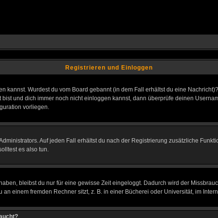
Registrieren und Einloggen
loggen kannst. Wurdest du vom Board gebannt (in dem Fall erhältst du eine Nachrich
t bist und dich immer noch nicht einloggen kannst, dann überprüfe deinen Username
guration vorliegen.
ministrators. Auf jeden Fall erhältst du nach der Registrierung zusätzliche Funktion
lltest es also tun.
 haben, bleibst du nur für eine gewisse Zeit eingeloggt. Dadurch wird der Missbrau
n einem fremden Rechner sitzt, z. B. in einer Bücherei oder Universität, im Intern
taucht?