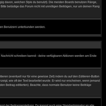
gig davon, welchen Style du benutzt). Die meisten Boards benutzen Ränge,
Bitte belästige das Forum nicht mit unnötigen Beiträgen, nur um deinen Rang
nnten Benutzern unterbunden werden.
ine Nachricht schreiben kannst - deine verfügbaren Aktionen werden am Ende
tieren (eventuell nur für eine gewisse Zeit) indem du auf den
Editieren
-Button
anzeigt, wie oft der Text bearbeitet wurde. Er wird nur erscheinen, wenn jemand
ie den Beitrag editierten). Beachte, dass normale Benutzer keine Beiträge
end der Beitragserstellung. Du kannst auch eine Standardsignatur an alle