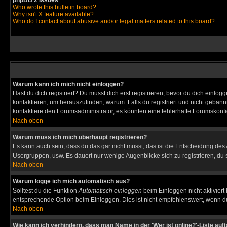
phpBB 2 Issues
Who wrote this bulletin board?
Why isn't X feature available?
Who do I contact about abusive and/or legal matters related to this board?
Warum kann ich mich nicht einloggen?
Hast du dich registriert? Du musst dich erst registrieren, bevor du dich ein
kontaktieren, um herauszufinden, warum. Falls du registriert und nicht gebann
kontaktiere den Forumsadministrator, es könnten eine fehlerhafte Forumskonfi
Nach oben
Warum muss ich mich überhaupt registrieren?
Es kann auch sein, dass du das gar nicht musst, das ist die Entscheidung des Ad
Usergruppen, usw. Es dauert nur wenige Augenblicke sich zu registrieren, du so
Nach oben
Warum logge ich mich automatisch aus?
Solltest du die Funktion
Automatisch einloggen
beim Einloggen nicht aktiviert
entsprechende Option beim Einloggen. Dies ist nicht empfehlenswert, wenn du a
Nach oben
Wie kann ich verhindern, dass man Name in der 'Wer ist online?'-Liste auf