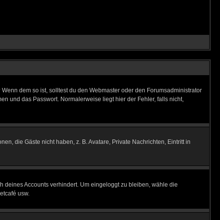
t)? Wenn dem so ist, solltest du den Webmaster oder den Forumsadministrator
n und das Passwort. Normalerweise liegt hier der Fehler, falls nicht,
en, die Gäste nicht haben, z. B. Avatare, Private Nachrichten, Eintritt in
ch deines Accounts verhindert. Um eingeloggt zu bleiben, wähle die
etcafé usw.