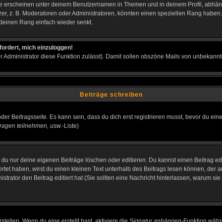
e erscheinen unter deinem Benutzernamen in Themen und in deinem Profil, abhän
r, z. B. Moderatoren oder Administratoren, könnten einen speziellen Rang haben. 
r deinen Rang einfach wieder senkt.
fordert, mich einzuloggen!
der Administrator diese Funktion zulässt). Damit sollen obszöne Mails von unbeka
Beiträge schreiben
der Beitragsseite. Es kann sein, dass du dich erst registrieren musst, bevor du e
ragen teilnehmen, usw.
-Liste)
du nur deine eigenen Beiträge löschen oder editieren. Du kannst einen Beitrag edi
ortet haben, wirst du einen kleinen Text unterhalb des Beitrags lesen können, der 
nistrator den Beitrag editiert hat (Sie sollten eine Nachricht hinterlassen, warum s
tellen. Wenn du eine erstellt hast, aktiviere die
Signatur anhängen
-Funktion währ