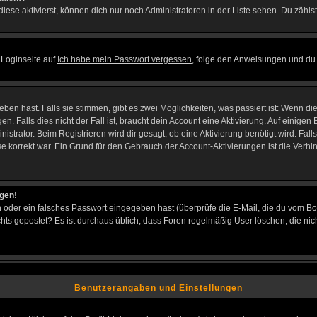
iese aktivierst, können dich nur noch Administratoren in der Liste sehen. Du zählst
 Loginseite auf
Ich habe mein Passwort vergessen
, folge den Anweisungen und du 
en hast. Falls sie stimmen, gibt es zwei Möglichkeiten, was passiert ist: Wenn d
Falls dies nicht der Fall ist, braucht dein Account eine Aktivierung. Auf einigen B
istrator. Beim Registrieren wird dir gesagt, ob eine Aktivierung benötigt wird. Fal
sse korrekt war. Ein Grund für den Gebrauch der Account-Aktivierungen ist die Verh
ggen!
oder ein falsches Passwort eingegeben hast (überprüfe die E-Mail, die du vom Bo
h nichts gepostet? Es ist durchaus üblich, dass Foren regelmäßig User löschen, die
Benutzerangaben und Einstellungen