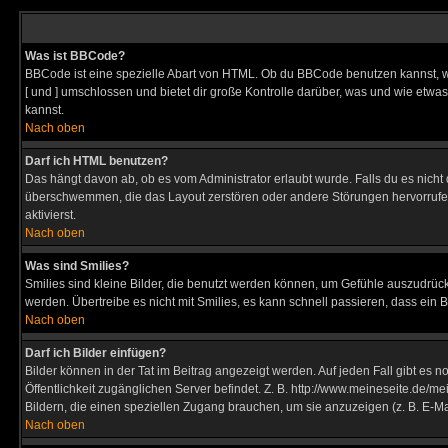
Was ist BBCode?
BBCode ist eine spezielle Abart von HTML. Ob du BBCode benutzen kannst, wi
[ und ] umschlossen und bietet dir große Kontrolle darüber, was und wie etwas
kannst.
Nach oben
Darf ich HTML benutzen?
Das hängt davon ab, ob es vom Administrator erlaubt wurde. Falls du es nicht 
überschwemmen, die das Layout zerstören oder andere Störungen hervorrufen 
aktivierst.
Nach oben
Was sind Smilies?
Smilies sind kleine Bilder, die benutzt werden können, um Gefühle auszudrücke
werden. Übertreibe es nicht mit Smilies, es kann schnell passieren, dass ein 
Nach oben
Darf ich Bilder einfügen?
Bilder können in der Tat im Beitrag angezeigt werden. Auf jeden Fall gibt es 
Öffentlichkeit zugänglichen Server befindet. Z. B. http://www.meineseite.de/me
Bildern, die einen speziellen Zugang brauchen, um sie anzuzeigen (z. B. E-
Nach oben