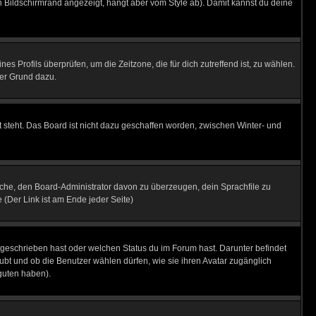
 Bildschirmrand angezeigt, hängt aber vom Style ab). Damit kannst du deine
nes Profils überprüfen, um die Zeitzone, die für dich zutreffend ist, zu wählen.
uter Grund dazu.
 steht. Das Board ist nicht dazu geschaffen worden, zwischen Winter- und
rsuche, den Board-Administrator davon zu überzeugen, dein Sprachfile zu
e (Der Link ist am Ende jeder Seite)
 geschrieben hast oder welchen Status du im Forum hast. Darunter befindet
aubt und ob die Benutzer wählen dürfen, wie sie ihren Avatar zugänglich
guten haben).