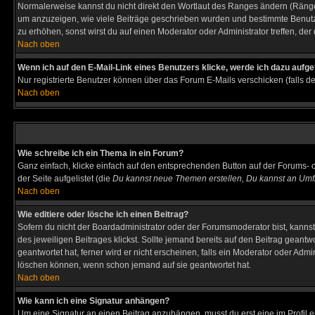
Normalerweise kannst du nicht direkt den Wortlaut des Ranges ändern (Räng
um anzuzeigen, wie viele Beiträge geschrieben wurden und bestimmte Benutze
zu erhöhen, sonst wirst du auf einen Moderator oder Administrator treffen, de
Nach oben
Wenn ich auf den E-Mail-Link eines Benutzers klicke, werde ich dazu aufge
Nur registrierte Benutzer können über das Forum E-Mails verschicken (falls 
Nach oben
Wie schreibe ich ein Thema in ein Forum?
Ganz einfach, klicke einfach auf den entsprechenden Button auf der Forums- o
der Seite aufgelistet (die
Du kannst neue Themen erstellen, Du kannst an Umf
Nach oben
Wie editiere oder lösche ich einen Beitrag?
Sofern du nicht der Boardadministrator oder der Forumsmoderator bist, kannst 
des jeweiligen Beitrages klickst. Sollte jemand bereits auf den Beitrag geantw
geantwortet hat, ferner wird er nicht erscheinen, falls ein Moderator oder Admi
löschen können, wenn schon jemand auf sie geantwortet hat.
Nach oben
Wie kann ich eine Signatur anhängen?
Um eine Signatur an einen Beitrag anzuhängen, musst du erst eine im Profil ers