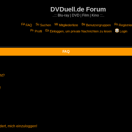
DVDuell.de Forum
..::: Blu-ray | DVD | Film | Kino :::..
FAQ
Suchen
Mitgliederliste
Benutzergruppen
Registrie
Profil
Einloggen, um private Nachrichten zu lesen
Login
FAQ
ht?
!
dert, mich einzuloggen!