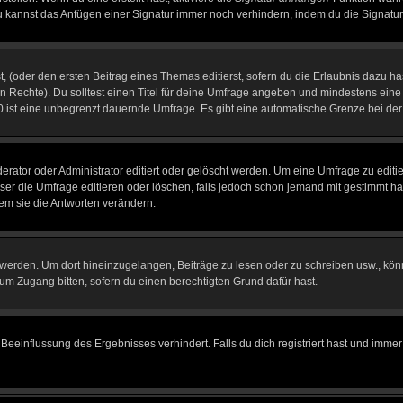
u kannst das Anfügen einer Signatur immer noch verhindern, indem du die Signatur
, (oder den ersten Beitrag eines Themas editierst, sofern du die Erlaubnis dazu has
chen Rechte). Du solltest einen Titel für deine Umfrage angeben und mindestens ein
, 0 ist eine unbegrenzt dauernde Umfrage. Es gibt eine automatische Grenze bei der 
tor oder Administrator editiert oder gelöscht werden. Um eine Umfrage zu editier
 die Umfrage editieren oder löschen, falls jedoch schon jemand mit gestimmt hat
em sie die Antworten verändern.
rden. Um dort hineinzugelangen, Beiträge zu lesen oder zu schreiben usw., könn
 um Zugang bitten, sofern du einen berechtigten Grund dafür hast.
einflussung des Ergebnisses verhindert. Falls du dich registriert hast und immer 