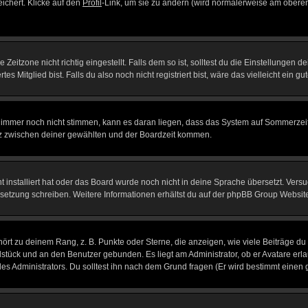
eichert. Klicke auf den
Profil
-Link, um sie zu ändern (wird normalerweise am oberen
itzone nicht richtig eingestellt. Falls dem so ist, solltest du die Einstellungen dei
es Mitglied bist. Falls du also noch nicht registriert bist, wäre das vielleicht ein g
en immer noch nicht stimmen, kann es daran liegen, dass das System auf Sommerzeit
z zwischen deiner gewählten und der Boardzeit kommen.
ht installiert hat oder das Board wurde noch nicht in deine Sprache übersetzt. Ve
Übersetzung schreiben. Weitere Informationen erhältst du auf der phpBB Group Websit
rt zu deinem Rang, z. B. Punkte oder Sterne, die anzeigen, wie viele Beiträge du
elstück und an den Benutzer gebunden. Es liegt am Administrator, ob er Avatare erl
s Administrators. Du solltest ihn nach dem Grund fragen (Er wird bestimmt einen 