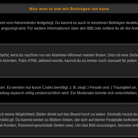
Was man in und mit Beiträgen tun kann
rd vom Administrator festgelegt. Du kannst es auch in einzelnen Beiträgen deakti
 angezeigt wird. Für weitere Informationen über den BBCode solltest du dir die An
darfst, wirst du nachher nur ein Klammer-Wirrwarr wieder finden. Dies ist eine
Sich
könnten. Falls HTML aktiviert wurde, kannst du es immer noch manuell für jeden 
n. Es werden nur kurze Codes benötigt, z. B. zeigt :) Freude und :( Traurigkeit an
Beitrag dadurch völlig unübersichtlich wird. Ein Moderator könnte sich entschließen
noch keine Möglichkeit, Bilder direkt auf das Board hoch zu laden. Deshalb musst d
inbild.gif. Du kannst weder zu Bildern linken, die sich auf deiner Festplatte befind
Mail-Konten, Passwort-geschützte Seiten usw). Um das Bild anzuzeigen, benutze en