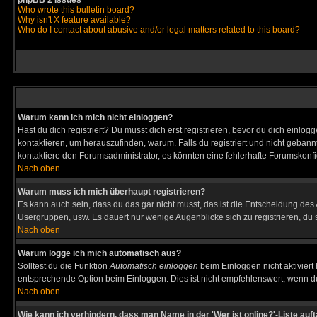
phpBB 2 Issues
Who wrote this bulletin board?
Why isn't X feature available?
Who do I contact about abusive and/or legal matters related to this board?
Warum kann ich mich nicht einloggen?
Hast du dich registriert? Du musst dich erst registrieren, bevor du dich ein
kontaktieren, um herauszufinden, warum. Falls du registriert und nicht gebann
kontaktiere den Forumsadministrator, es könnten eine fehlerhafte Forumskonfi
Nach oben
Warum muss ich mich überhaupt registrieren?
Es kann auch sein, dass du das gar nicht musst, das ist die Entscheidung des Ad
Usergruppen, usw. Es dauert nur wenige Augenblicke sich zu registrieren, du so
Nach oben
Warum logge ich mich automatisch aus?
Solltest du die Funktion
Automatisch einloggen
beim Einloggen nicht aktiviert
entsprechende Option beim Einloggen. Dies ist nicht empfehlenswert, wenn du a
Nach oben
Wie kann ich verhindern, dass man Name in der 'Wer ist online?'-Liste auf