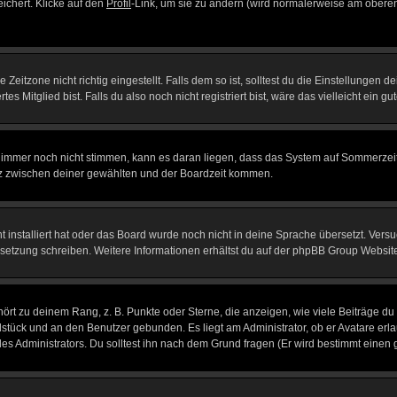
eichert. Klicke auf den
Profil
-Link, um sie zu ändern (wird normalerweise am oberen
itzone nicht richtig eingestellt. Falls dem so ist, solltest du die Einstellungen dei
es Mitglied bist. Falls du also noch nicht registriert bist, wäre das vielleicht ein g
en immer noch nicht stimmen, kann es daran liegen, dass das System auf Sommerzeit
z zwischen deiner gewählten und der Boardzeit kommen.
ht installiert hat oder das Board wurde noch nicht in deine Sprache übersetzt. Ve
Übersetzung schreiben. Weitere Informationen erhältst du auf der phpBB Group Websit
rt zu deinem Rang, z. B. Punkte oder Sterne, die anzeigen, wie viele Beiträge du
elstück und an den Benutzer gebunden. Es liegt am Administrator, ob er Avatare erl
s Administrators. Du solltest ihn nach dem Grund fragen (Er wird bestimmt einen 