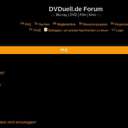
DVDuell.de Forum
..::: Blu-ray | DVD | Film | Kino :::..
FAQ
Suchen
Mitgliederliste
Benutzergruppen
Registrie
Profil
Einloggen, um private Nachrichten zu lesen
Login
FAQ
ht?
!
dert, mich einzuloggen!