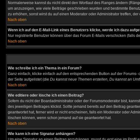
Normalerweise kannst du nicht direkt den Wortlaut des Ranges ändern (Räng
um anzuzeigen, wie viele Beiträge geschrieben wurden und bestimmte Benutze
zu erhöhen, sonst wirst du auf einen Moderator oder Administrator treffen, de
Nach oben
Wenn ich auf den E-Mail-Link eines Benutzers klicke, werde ich dazu aufge
Nur registrierte Benutzer können über das Forum E-Mails verschicken (falls 
Nach oben
Wie schreibe ich ein Thema in ein Forum?
Ganz einfach, klicke einfach auf den entsprechenden Button auf der Forums- o
der Seite aufgelistet (die
Du kannst neue Themen erstellen, Du kannst an Umf
Nach oben
Wie editiere oder lösche ich einen Beitrag?
Sofern du nicht der Boardadministrator oder der Forumsmoderator bist, kannst 
des jeweiligen Beitrages klickst. Sollte jemand bereits auf den Beitrag geantw
geantwortet hat, ferner wird er nicht erscheinen, falls ein Moderator oder Admi
löschen können, wenn schon jemand auf sie geantwortet hat.
Nach oben
Wie kann ich eine Signatur anhängen?
Um eine Signatur an einen Beitrag anzuhängen, musst du erst eine im Profil ers