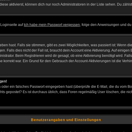
iese aktivierst, können dich nur noch Administratoren in der Liste sehen. Du zählst
 Loginseite auf
Ich habe mein Passwort vergessen
, folge den Anweisungen und du 
en hast. Falls sie stimmen, gibt es zwei Möglichkeiten, was passiert ist: Wenn d
Falls dies nicht der Fall ist, braucht dein Account eine Aktivierung. Auf einigen B
istrator. Beim Registrieren wird dir gesagt, ob eine Aktivierung benötigt wird. Fal
sse korrekt war. Ein Grund für den Gebrauch der Account-Aktivierungen ist die Verh
ggen!
oder ein falsches Passwort eingegeben hast (überprüfe die E-Mail, die du vom Bo
h nichts gepostet? Es ist durchaus üblich, dass Foren regelmäßig User löschen, die
Benutzerangaben und Einstellungen