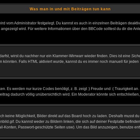
Was man in und mit Beiträgen tun kann
rd vom Administrator festgelegt. Du kannst es auch in einzelnen Beiträgen deakti
 angezeigt wird. Für weitere Informationen über den BBCode solltest du dir die An
darfst, wirst du nachher nur ein Klammer-Wirrwarr wieder finden. Dies ist eine
Sich
könnten. Falls HTML aktiviert wurde, kannst du es immer noch manuell für jeden 
n. Es werden nur kurze Codes benötigt, z. B. zeigt :) Freude und :( Traurigkeit an
Beitrag dadurch völlig unübersichtlich wird. Ein Moderator könnte sich entschließen
noch keine Möglichkeit, Bilder direkt auf das Board hoch zu laden. Deshalb musst d
inbild.gif. Du kannst weder zu Bildern linken, die sich auf deiner Festplatte befind
Mail-Konten, Passwort-geschützte Seiten usw). Um das Bild anzuzeigen, benutze en