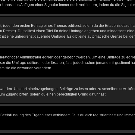
u kannst das Anfügen einer Signatur immer noch verhindern, indem du die Signatur
, (oder den ersten Beitrag eines Themas editierst, sofern du die Erlaubnis dazu has
chen Rechte). Du solltest einen Titel für deine Umfrage angeben und mindestens ein
, 0 ist eine unbegrenzt dauernde Umfrage. Es gibt eine automatische Grenze bei der 
tor oder Administrator editiert oder gelöscht werden. Um eine Umfrage zu editier
 die Umfrage editieren oder löschen, falls jedoch schon jemand mit gestimmt hat
em sie die Antworten verändern.
rden. Um dort hineinzugelangen, Beiträge zu lesen oder zu schreiben usw., könn
 um Zugang bitten, sofern du einen berechtigten Grund dafür hast.
einflussung des Ergebnisses verhindert. Falls du dich registriert hast und immer 