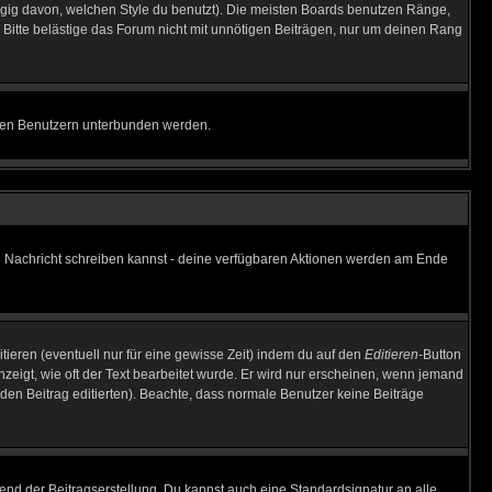
gig davon, welchen Style du benutzt). Die meisten Boards benutzen Ränge,
Bitte belästige das Forum nicht mit unnötigen Beiträgen, nur um deinen Rang
nnten Benutzern unterbunden werden.
ine Nachricht schreiben kannst - deine verfügbaren Aktionen werden am Ende
tieren (eventuell nur für eine gewisse Zeit) indem du auf den
Editieren
-Button
anzeigt, wie oft der Text bearbeitet wurde. Er wird nur erscheinen, wenn jemand
ie den Beitrag editierten). Beachte, dass normale Benutzer keine Beiträge
end der Beitragserstellung. Du kannst auch eine Standardsignatur an alle