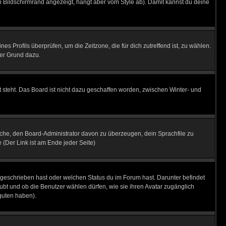
 Bildschirmrand angezeigt, hängt aber vom Style ab). Damit kannst du deine
nes Profils überprüfen, um die Zeitzone, die für dich zutreffend ist, zu wählen.
uter Grund dazu.
 steht. Das Board ist nicht dazu geschaffen worden, zwischen Winter- und
rsuche, den Board-Administrator davon zu überzeugen, dein Sprachfile zu
e (Der Link ist am Ende jeder Seite)
 geschrieben hast oder welchen Status du im Forum hast. Darunter befindet
aubt und ob die Benutzer wählen dürfen, wie sie ihren Avatar zugänglich
guten haben).