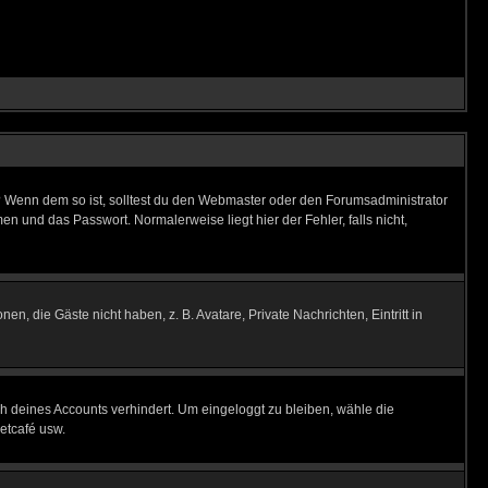
t)? Wenn dem so ist, solltest du den Webmaster oder den Forumsadministrator
n und das Passwort. Normalerweise liegt hier der Fehler, falls nicht,
en, die Gäste nicht haben, z. B. Avatare, Private Nachrichten, Eintritt in
ch deines Accounts verhindert. Um eingeloggt zu bleiben, wähle die
etcafé usw.