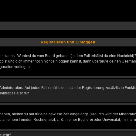
Registrieren und Einloggen
loggen kannst. Wurdest du vom Board gebannt (in dem Fall erhältst du eine Nachrich
t bist und dich immer noch nicht einloggen kannst, dann überprüfe deinen Username
guration vorliegen.
ministrators. Auf jeden Fall erhältst du nach der Registrierung zusätzliche Funktion
lltest es also tun.
 haben, bleibst du nur für eine gewisse Zeit eingeloggt. Dadurch wird der Missbrau
n einem fremden Rechner sitzt, z. B. in einer Bücherei oder Universität, im Intern
taucht?