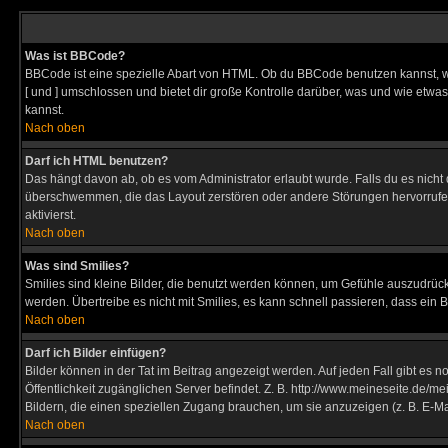
Was ist BBCode?
BBCode ist eine spezielle Abart von HTML. Ob du BBCode benutzen kannst, wi
[ und ] umschlossen und bietet dir große Kontrolle darüber, was und wie etwas
kannst.
Nach oben
Darf ich HTML benutzen?
Das hängt davon ab, ob es vom Administrator erlaubt wurde. Falls du es nicht 
überschwemmen, die das Layout zerstören oder andere Störungen hervorrufen 
aktivierst.
Nach oben
Was sind Smilies?
Smilies sind kleine Bilder, die benutzt werden können, um Gefühle auszudrücke
werden. Übertreibe es nicht mit Smilies, es kann schnell passieren, dass ein 
Nach oben
Darf ich Bilder einfügen?
Bilder können in der Tat im Beitrag angezeigt werden. Auf jeden Fall gibt es 
Öffentlichkeit zugänglichen Server befindet. Z. B. http://www.meineseite.de/me
Bildern, die einen speziellen Zugang brauchen, um sie anzuzeigen (z. B. E-
Nach oben