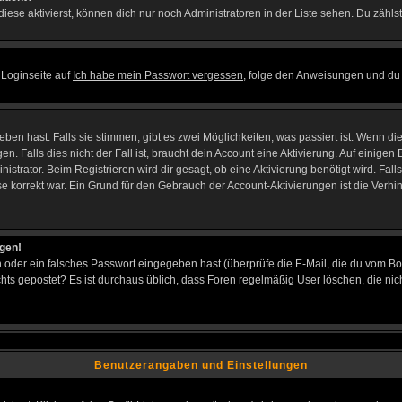
iese aktivierst, können dich nur noch Administratoren in der Liste sehen. Du zählst
 Loginseite auf
Ich habe mein Passwort vergessen
, folge den Anweisungen und du 
en hast. Falls sie stimmen, gibt es zwei Möglichkeiten, was passiert ist: Wenn d
Falls dies nicht der Fall ist, braucht dein Account eine Aktivierung. Auf einigen B
istrator. Beim Registrieren wird dir gesagt, ob eine Aktivierung benötigt wird. Fal
sse korrekt war. Ein Grund für den Gebrauch der Account-Aktivierungen ist die Verh
ggen!
oder ein falsches Passwort eingegeben hast (überprüfe die E-Mail, die du vom Bo
h nichts gepostet? Es ist durchaus üblich, dass Foren regelmäßig User löschen, die
Benutzerangaben und Einstellungen