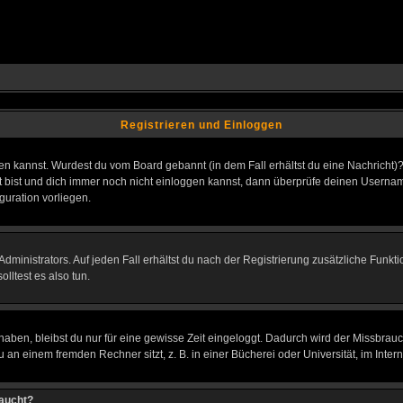
Registrieren und Einloggen
loggen kannst. Wurdest du vom Board gebannt (in dem Fall erhältst du eine Nachrich
t bist und dich immer noch nicht einloggen kannst, dann überprüfe deinen Username
guration vorliegen.
ministrators. Auf jeden Fall erhältst du nach der Registrierung zusätzliche Funktion
lltest es also tun.
 haben, bleibst du nur für eine gewisse Zeit eingeloggt. Dadurch wird der Missbrau
n einem fremden Rechner sitzt, z. B. in einer Bücherei oder Universität, im Intern
taucht?