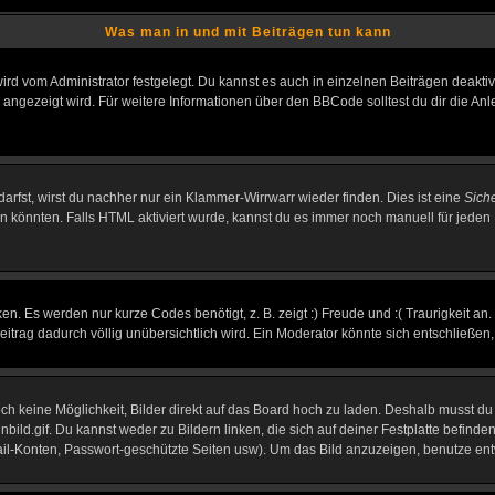
Was man in und mit Beiträgen tun kann
rd vom Administrator festgelegt. Du kannst es auch in einzelnen Beiträgen deakti
 angezeigt wird. Für weitere Informationen über den BBCode solltest du dir die An
darfst, wirst du nachher nur ein Klammer-Wirrwarr wieder finden. Dies ist eine
Sich
könnten. Falls HTML aktiviert wurde, kannst du es immer noch manuell für jeden 
n. Es werden nur kurze Codes benötigt, z. B. zeigt :) Freude und :( Traurigkeit an
Beitrag dadurch völlig unübersichtlich wird. Ein Moderator könnte sich entschließen
noch keine Möglichkeit, Bilder direkt auf das Board hoch zu laden. Deshalb musst d
inbild.gif. Du kannst weder zu Bildern linken, die sich auf deiner Festplatte befind
Mail-Konten, Passwort-geschützte Seiten usw). Um das Bild anzuzeigen, benutze en