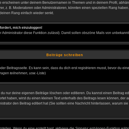
e erscheinen unter deinem Benutzernamen in Themen und in deinem Profil, abhän
r, z. B. Moderatoren oder Administratoren, könnten einen speziellen Rang haben. 
r deinen Rang einfach wieder senkt.
fordert, mich einzuloggen!
der Administrator diese Funktion zulässt). Damit sollen obszöne Mails von unbeka
Beiträge schreiben
der Beitragsseite. Es kann sein, dass du dich erst registrieren musst, bevor du e
ragen teilnehmen, usw.
-Liste)
du nur deine eigenen Beiträge löschen oder editieren. Du kannst einen Beitrag edi
ortet haben, wirst du einen kleinen Text unterhalb des Beitrags lesen können, der 
nistrator den Beitrag editiert hat (Sie sollten eine Nachricht hinterlassen, warum s
tellen. Wenn du eine erstellt hast, aktiviere die
Signatur anhängen
-Funktion währ