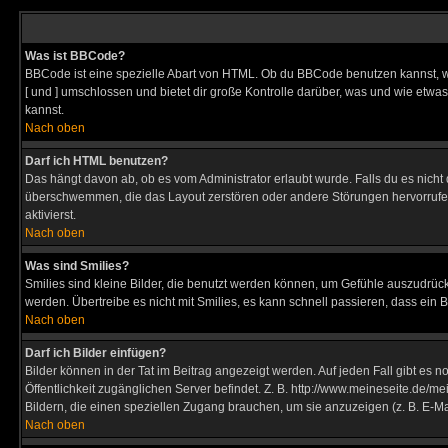
Was ist BBCode?
BBCode ist eine spezielle Abart von HTML. Ob du BBCode benutzen kannst, wi
[ und ] umschlossen und bietet dir große Kontrolle darüber, was und wie etwas
kannst.
Nach oben
Darf ich HTML benutzen?
Das hängt davon ab, ob es vom Administrator erlaubt wurde. Falls du es nicht 
überschwemmen, die das Layout zerstören oder andere Störungen hervorrufen 
aktivierst.
Nach oben
Was sind Smilies?
Smilies sind kleine Bilder, die benutzt werden können, um Gefühle auszudrücke
werden. Übertreibe es nicht mit Smilies, es kann schnell passieren, dass ein 
Nach oben
Darf ich Bilder einfügen?
Bilder können in der Tat im Beitrag angezeigt werden. Auf jeden Fall gibt es 
Öffentlichkeit zugänglichen Server befindet. Z. B. http://www.meineseite.de/me
Bildern, die einen speziellen Zugang brauchen, um sie anzuzeigen (z. B. E-
Nach oben