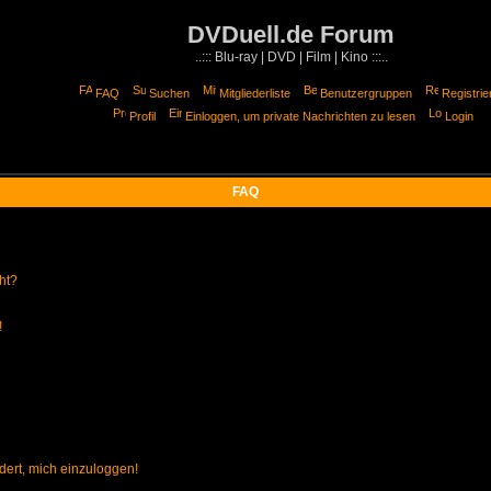
DVDuell.de Forum
..::: Blu-ray | DVD | Film | Kino :::..
FAQ
Suchen
Mitgliederliste
Benutzergruppen
Registrie
Profil
Einloggen, um private Nachrichten zu lesen
Login
FAQ
ht?
!
dert, mich einzuloggen!