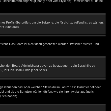
 Bildschirmrand angezeigt, hängt aber vom Style ab). Damit kannst du deine
nes Profils überprüfen, um die Zeitzone, die für dich zutreffend ist, zu wählen.
uter Grund dazu.
 steht. Das Board ist nicht dazu geschaffen worden, zwischen Winter- und
rsuche, den Board-Administrator davon zu überzeugen, dein Sprachfile zu
e (Der Link ist am Ende jeder Seite)
 geschrieben hast oder welchen Status du im Forum hast. Darunter befindet
aubt und ob die Benutzer wählen dürfen, wie sie ihren Avatar zugänglich
guten haben).