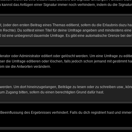
u kannst das Anfügen einer Signatur immer noch verhindern, indem du die Signatur
, (oder den ersten Beitrag eines Themas editierst, sofern du die Erlaubnis dazu has
chen Rechte). Du solltest einen Titel für deine Umfrage angeben und mindestens ein
, 0 ist eine unbegrenzt dauernde Umfrage. Es gibt eine automatische Grenze bei der 
tor oder Administrator editiert oder gelöscht werden. Um eine Umfrage zu editier
 die Umfrage editieren oder löschen, falls jedoch schon jemand mit gestimmt hat
em sie die Antworten verändern.
rden. Um dort hineinzugelangen, Beiträge zu lesen oder zu schreiben usw., könn
 um Zugang bitten, sofern du einen berechtigten Grund dafür hast.
einflussung des Ergebnisses verhindert. Falls du dich registriert hast und immer 