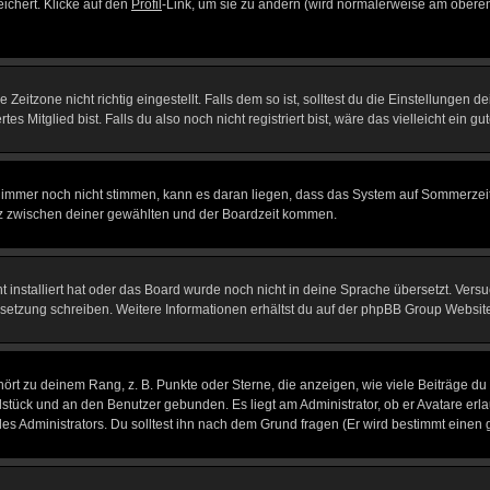
eichert. Klicke auf den
Profil
-Link, um sie zu ändern (wird normalerweise am oberen
itzone nicht richtig eingestellt. Falls dem so ist, solltest du die Einstellungen dei
es Mitglied bist. Falls du also noch nicht registriert bist, wäre das vielleicht ein g
en immer noch nicht stimmen, kann es daran liegen, dass das System auf Sommerzeit
z zwischen deiner gewählten und der Boardzeit kommen.
ht installiert hat oder das Board wurde noch nicht in deine Sprache übersetzt. Ve
Übersetzung schreiben. Weitere Informationen erhältst du auf der phpBB Group Websit
rt zu deinem Rang, z. B. Punkte oder Sterne, die anzeigen, wie viele Beiträge du
elstück und an den Benutzer gebunden. Es liegt am Administrator, ob er Avatare erl
s Administrators. Du solltest ihn nach dem Grund fragen (Er wird bestimmt einen 