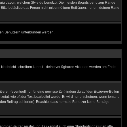
gig davon, welchen Style du benutzt). Die meisten Boards benutzen Ränge,
Bitte belästige das Forum nicht mit unnötigen Beiträgen, nur um deinen Rang
nnten Benutzern unterbunden werden.
ine Nachricht schreiben kannst - deine verfügbaren Aktionen werden am Ende
tieren (eventuell nur für eine gewisse Zeit) indem du auf den
Editieren
-Button
anzeigt, wie oft der Text bearbeitet wurde. Er wird nur erscheinen, wenn jemand
ie den Beitrag editierten). Beachte, dass normale Benutzer keine Beiträge
end der Beitragserstellung. Du kannst auch eine Standardsignatur an alle