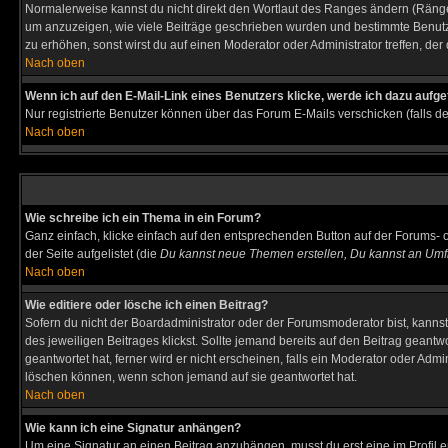
Normalerweise kannst du nicht direkt den Wortlaut des Ranges ändern (Räng
um anzuzeigen, wie viele Beiträge geschrieben wurden und bestimmte Benutze
zu erhöhen, sonst wirst du auf einen Moderator oder Administrator treffen, de
Nach oben
Wenn ich auf den E-Mail-Link eines Benutzers klicke, werde ich dazu aufge
Nur registrierte Benutzer können über das Forum E-Mails verschicken (falls 
Nach oben
Wie schreibe ich ein Thema in ein Forum?
Ganz einfach, klicke einfach auf den entsprechenden Button auf der Forums- o
der Seite aufgelistet (die
Du kannst neue Themen erstellen, Du kannst an Umf
Nach oben
Wie editiere oder lösche ich einen Beitrag?
Sofern du nicht der Boardadministrator oder der Forumsmoderator bist, kannst 
des jeweiligen Beitrages klickst. Sollte jemand bereits auf den Beitrag geantw
geantwortet hat, ferner wird er nicht erscheinen, falls ein Moderator oder Admi
löschen können, wenn schon jemand auf sie geantwortet hat.
Nach oben
Wie kann ich eine Signatur anhängen?
Um eine Signatur an einen Beitrag anzuhängen, musst du erst eine im Profil ers