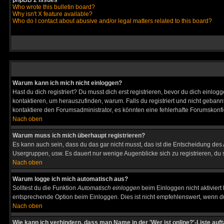
phpBB 2 Issues
Who wrote this bulletin board?
Why isn't X feature available?
Who do I contact about abusive and/or legal matters related to this board?
Warum kann ich mich nicht einloggen?
Hast du dich registriert? Du musst dich erst registrieren, bevor du dich ein
kontaktieren, um herauszufinden, warum. Falls du registriert und nicht gebann
kontaktiere den Forumsadministrator, es könnten eine fehlerhafte Forumskonfi
Nach oben
Warum muss ich mich überhaupt registrieren?
Es kann auch sein, dass du das gar nicht musst, das ist die Entscheidung des Ad
Usergruppen, usw. Es dauert nur wenige Augenblicke sich zu registrieren, du so
Nach oben
Warum logge ich mich automatisch aus?
Solltest du die Funktion
Automatisch einloggen
beim Einloggen nicht aktiviert
entsprechende Option beim Einloggen. Dies ist nicht empfehlenswert, wenn du a
Nach oben
Wie kann ich verhindern, dass man Name in der 'Wer ist online?'-Liste auf