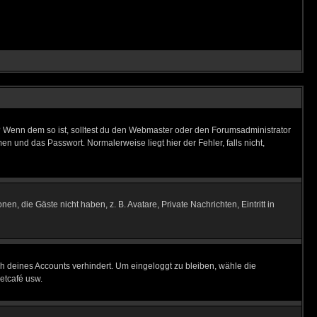
t)? Wenn dem so ist, solltest du den Webmaster oder den Forumsadministrator
n und das Passwort. Normalerweise liegt hier der Fehler, falls nicht,
en, die Gäste nicht haben, z. B. Avatare, Private Nachrichten, Eintritt in
ch deines Accounts verhindert. Um eingeloggt zu bleiben, wähle die
etcafé usw.