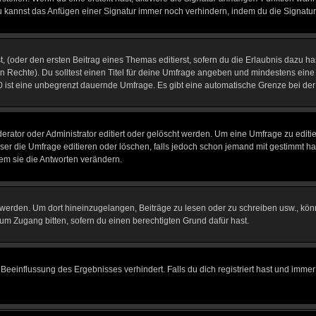
u kannst das Anfügen einer Signatur immer noch verhindern, indem du die Signatur
, (oder den ersten Beitrag eines Themas editierst, sofern du die Erlaubnis dazu has
chen Rechte). Du solltest einen Titel für deine Umfrage angeben und mindestens ein
, 0 ist eine unbegrenzt dauernde Umfrage. Es gibt eine automatische Grenze bei der 
tor oder Administrator editiert oder gelöscht werden. Um eine Umfrage zu editier
 die Umfrage editieren oder löschen, falls jedoch schon jemand mit gestimmt hat
em sie die Antworten verändern.
rden. Um dort hineinzugelangen, Beiträge zu lesen oder zu schreiben usw., könn
 um Zugang bitten, sofern du einen berechtigten Grund dafür hast.
einflussung des Ergebnisses verhindert. Falls du dich registriert hast und immer 