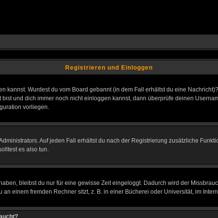
Registrieren und Einloggen
loggen kannst. Wurdest du vom Board gebannt (in dem Fall erhältst du eine Nachrich
t bist und dich immer noch nicht einloggen kannst, dann überprüfe deinen Username
guration vorliegen.
ministrators. Auf jeden Fall erhältst du nach der Registrierung zusätzliche Funktion
lltest es also tun.
 haben, bleibst du nur für eine gewisse Zeit eingeloggt. Dadurch wird der Missbrau
n einem fremden Rechner sitzt, z. B. in einer Bücherei oder Universität, im Intern
taucht?