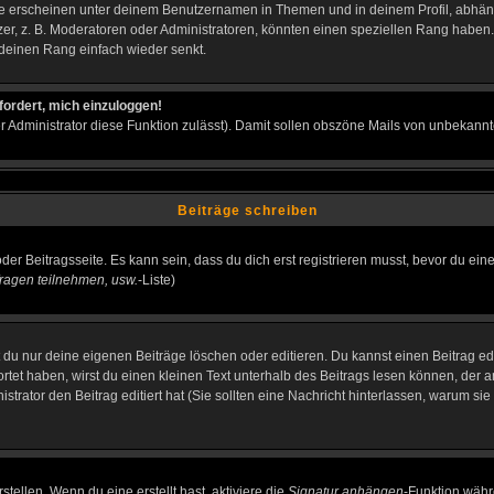
e erscheinen unter deinem Benutzernamen in Themen und in deinem Profil, abhän
r, z. B. Moderatoren oder Administratoren, könnten einen speziellen Rang haben. 
r deinen Rang einfach wieder senkt.
fordert, mich einzuloggen!
der Administrator diese Funktion zulässt). Damit sollen obszöne Mails von unbeka
Beiträge schreiben
der Beitragsseite. Es kann sein, dass du dich erst registrieren musst, bevor du e
ragen teilnehmen, usw.
-Liste)
du nur deine eigenen Beiträge löschen oder editieren. Du kannst einen Beitrag edi
ortet haben, wirst du einen kleinen Text unterhalb des Beitrags lesen können, der 
nistrator den Beitrag editiert hat (Sie sollten eine Nachricht hinterlassen, warum s
tellen. Wenn du eine erstellt hast, aktiviere die
Signatur anhängen
-Funktion währ