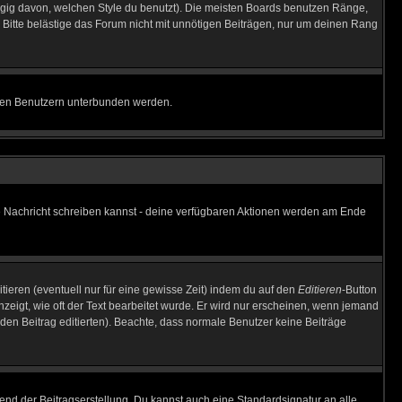
gig davon, welchen Style du benutzt). Die meisten Boards benutzen Ränge,
Bitte belästige das Forum nicht mit unnötigen Beiträgen, nur um deinen Rang
nnten Benutzern unterbunden werden.
ine Nachricht schreiben kannst - deine verfügbaren Aktionen werden am Ende
tieren (eventuell nur für eine gewisse Zeit) indem du auf den
Editieren
-Button
anzeigt, wie oft der Text bearbeitet wurde. Er wird nur erscheinen, wenn jemand
ie den Beitrag editierten). Beachte, dass normale Benutzer keine Beiträge
end der Beitragserstellung. Du kannst auch eine Standardsignatur an alle