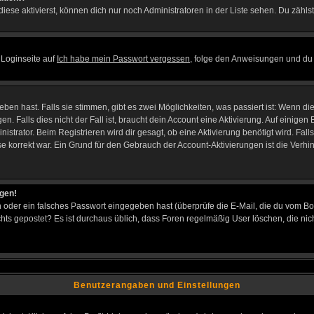
iese aktivierst, können dich nur noch Administratoren in der Liste sehen. Du zählst
 Loginseite auf
Ich habe mein Passwort vergessen
, folge den Anweisungen und du 
en hast. Falls sie stimmen, gibt es zwei Möglichkeiten, was passiert ist: Wenn d
Falls dies nicht der Fall ist, braucht dein Account eine Aktivierung. Auf einigen B
istrator. Beim Registrieren wird dir gesagt, ob eine Aktivierung benötigt wird. Fal
sse korrekt war. Ein Grund für den Gebrauch der Account-Aktivierungen ist die Verh
ggen!
oder ein falsches Passwort eingegeben hast (überprüfe die E-Mail, die du vom Bo
h nichts gepostet? Es ist durchaus üblich, dass Foren regelmäßig User löschen, die
Benutzerangaben und Einstellungen