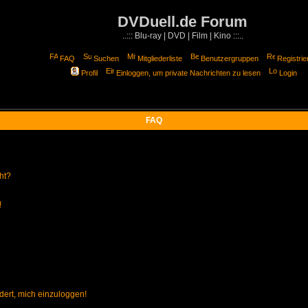
DVDuell.de Forum
..::: Blu-ray | DVD | Film | Kino :::..
FAQ
Suchen
Mitgliederliste
Benutzergruppen
Registrie
Profil
Einloggen, um private Nachrichten zu lesen
Login
FAQ
ht?
!
dert, mich einzuloggen!