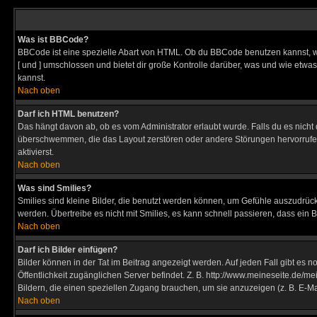
Was ist BBCode?
BBCode ist eine spezielle Abart von HTML. Ob du BBCode benutzen kannst, wi
[ und ] umschlossen und bietet dir große Kontrolle darüber, was und wie etwas
kannst.
Nach oben
Darf ich HTML benutzen?
Das hängt davon ab, ob es vom Administrator erlaubt wurde. Falls du es nicht 
überschwemmen, die das Layout zerstören oder andere Störungen hervorrufen 
aktivierst.
Nach oben
Was sind Smilies?
Smilies sind kleine Bilder, die benutzt werden können, um Gefühle auszudrücke
werden. Übertreibe es nicht mit Smilies, es kann schnell passieren, dass ein 
Nach oben
Darf ich Bilder einfügen?
Bilder können in der Tat im Beitrag angezeigt werden. Auf jeden Fall gibt es 
Öffentlichkeit zugänglichen Server befindet. Z. B. http://www.meineseite.de/me
Bildern, die einen speziellen Zugang brauchen, um sie anzuzeigen (z. B. E-
Nach oben