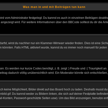
Was man in und mit Beiträgen tun kann
rd vom Administrator festgelegt. Du kannst es auch in einzelnen Beiträgen deakti
 angezeigt wird. Für weitere Informationen über den BBCode solltest du dir die An
darfst, wirst du nachher nur ein Klammer-Wirrwarr wieder finden. Dies ist eine
Sich
könnten. Falls HTML aktiviert wurde, kannst du es immer noch manuell für jeden 
n. Es werden nur kurze Codes benötigt, z. B. zeigt :) Freude und :( Traurigkeit an
Beitrag dadurch völlig unübersichtlich wird. Ein Moderator könnte sich entschließen
noch keine Möglichkeit, Bilder direkt auf das Board hoch zu laden. Deshalb musst d
inbild.gif. Du kannst weder zu Bildern linken, die sich auf deiner Festplatte befind
Mail-Konten, Passwort-geschützte Seiten usw). Um das Bild anzuzeigen, benutze en