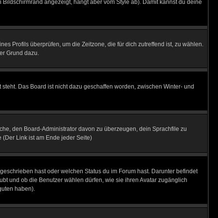
 Bildschirmrand angezeigt, hängt aber vom Style ab). Damit kannst du deine
nes Profils überprüfen, um die Zeitzone, die für dich zutreffend ist, zu wählen.
uter Grund dazu.
 steht. Das Board ist nicht dazu geschaffen worden, zwischen Winter- und
rsuche, den Board-Administrator davon zu überzeugen, dein Sprachfile zu
e (Der Link ist am Ende jeder Seite)
 geschrieben hast oder welchen Status du im Forum hast. Darunter befindet
aubt und ob die Benutzer wählen dürfen, wie sie ihren Avatar zugänglich
guten haben).