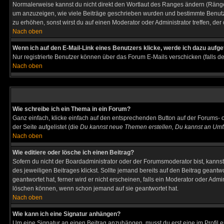
Normalerweise kannst du nicht direkt den Wortlaut des Ranges ändern (Räng
um anzuzeigen, wie viele Beiträge geschrieben wurden und bestimmte Benutze
zu erhöhen, sonst wirst du auf einen Moderator oder Administrator treffen, de
Nach oben
Wenn ich auf den E-Mail-Link eines Benutzers klicke, werde ich dazu aufge
Nur registrierte Benutzer können über das Forum E-Mails verschicken (falls 
Nach oben
Wie schreibe ich ein Thema in ein Forum?
Ganz einfach, klicke einfach auf den entsprechenden Button auf der Forums- o
der Seite aufgelistet (die
Du kannst neue Themen erstellen, Du kannst an Umf
Nach oben
Wie editiere oder lösche ich einen Beitrag?
Sofern du nicht der Boardadministrator oder der Forumsmoderator bist, kannst 
des jeweiligen Beitrages klickst. Sollte jemand bereits auf den Beitrag geantw
geantwortet hat, ferner wird er nicht erscheinen, falls ein Moderator oder Admi
löschen können, wenn schon jemand auf sie geantwortet hat.
Nach oben
Wie kann ich eine Signatur anhängen?
Um eine Signatur an einen Beitrag anzuhängen, musst du erst eine im Profil ers