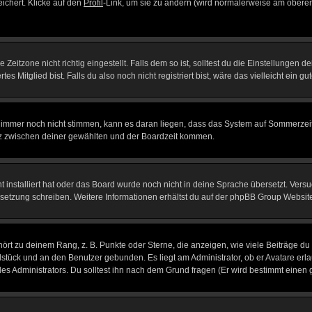
eichert. Klicke auf den
Profil
-Link, um sie zu ändern (wird normalerweise am oberen
itzone nicht richtig eingestellt. Falls dem so ist, solltest du die Einstellungen dei
es Mitglied bist. Falls du also noch nicht registriert bist, wäre das vielleicht ein g
en immer noch nicht stimmen, kann es daran liegen, dass das System auf Sommerzeit
z zwischen deiner gewählten und der Boardzeit kommen.
ht installiert hat oder das Board wurde noch nicht in deine Sprache übersetzt. Ve
Übersetzung schreiben. Weitere Informationen erhältst du auf der phpBB Group Websit
rt zu deinem Rang, z. B. Punkte oder Sterne, die anzeigen, wie viele Beiträge du
elstück und an den Benutzer gebunden. Es liegt am Administrator, ob er Avatare erl
s Administrators. Du solltest ihn nach dem Grund fragen (Er wird bestimmt einen 