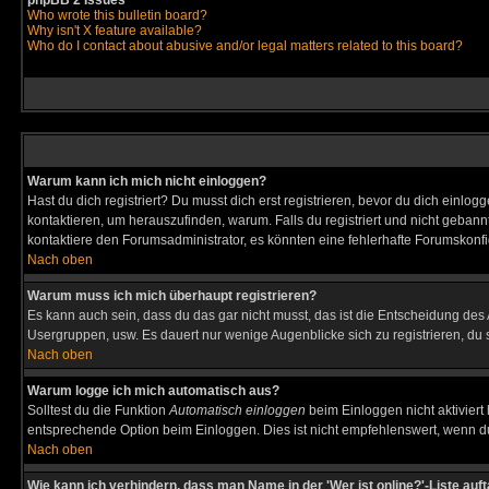
phpBB 2 Issues
Who wrote this bulletin board?
Why isn't X feature available?
Who do I contact about abusive and/or legal matters related to this board?
Warum kann ich mich nicht einloggen?
Hast du dich registriert? Du musst dich erst registrieren, bevor du dich ein
kontaktieren, um herauszufinden, warum. Falls du registriert und nicht gebann
kontaktiere den Forumsadministrator, es könnten eine fehlerhafte Forumskonfi
Nach oben
Warum muss ich mich überhaupt registrieren?
Es kann auch sein, dass du das gar nicht musst, das ist die Entscheidung des Ad
Usergruppen, usw. Es dauert nur wenige Augenblicke sich zu registrieren, du so
Nach oben
Warum logge ich mich automatisch aus?
Solltest du die Funktion
Automatisch einloggen
beim Einloggen nicht aktiviert
entsprechende Option beim Einloggen. Dies ist nicht empfehlenswert, wenn du a
Nach oben
Wie kann ich verhindern, dass man Name in der 'Wer ist online?'-Liste auf