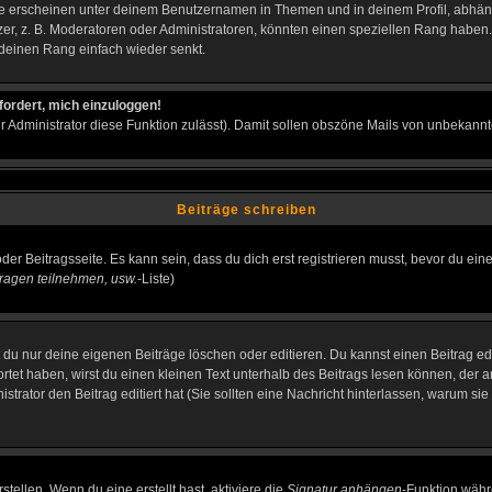
e erscheinen unter deinem Benutzernamen in Themen und in deinem Profil, abhän
r, z. B. Moderatoren oder Administratoren, könnten einen speziellen Rang haben. 
r deinen Rang einfach wieder senkt.
fordert, mich einzuloggen!
der Administrator diese Funktion zulässt). Damit sollen obszöne Mails von unbeka
Beiträge schreiben
der Beitragsseite. Es kann sein, dass du dich erst registrieren musst, bevor du e
ragen teilnehmen, usw.
-Liste)
du nur deine eigenen Beiträge löschen oder editieren. Du kannst einen Beitrag edi
ortet haben, wirst du einen kleinen Text unterhalb des Beitrags lesen können, der 
nistrator den Beitrag editiert hat (Sie sollten eine Nachricht hinterlassen, warum s
tellen. Wenn du eine erstellt hast, aktiviere die
Signatur anhängen
-Funktion währ