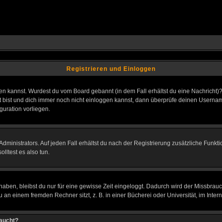
Registrieren und Einloggen
loggen kannst. Wurdest du vom Board gebannt (in dem Fall erhältst du eine Nachrich
t bist und dich immer noch nicht einloggen kannst, dann überprüfe deinen Username
guration vorliegen.
ministrators. Auf jeden Fall erhältst du nach der Registrierung zusätzliche Funktion
lltest es also tun.
 haben, bleibst du nur für eine gewisse Zeit eingeloggt. Dadurch wird der Missbrau
n einem fremden Rechner sitzt, z. B. in einer Bücherei oder Universität, im Intern
taucht?