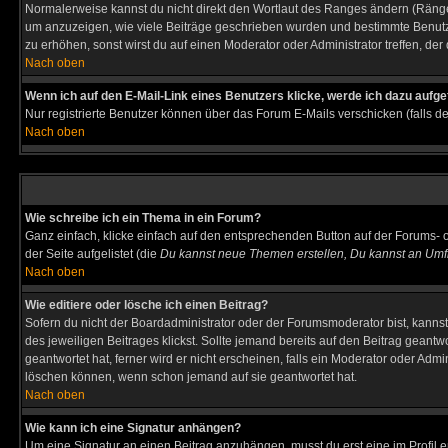
Normalerweise kannst du nicht direkt den Wortlaut des Ranges ändern (Räng
um anzuzeigen, wie viele Beiträge geschrieben wurden und bestimmte Benutze
zu erhöhen, sonst wirst du auf einen Moderator oder Administrator treffen, de
Nach oben
Wenn ich auf den E-Mail-Link eines Benutzers klicke, werde ich dazu aufge
Nur registrierte Benutzer können über das Forum E-Mails verschicken (falls 
Nach oben
Wie schreibe ich ein Thema in ein Forum?
Ganz einfach, klicke einfach auf den entsprechenden Button auf der Forums- o
der Seite aufgelistet (die
Du kannst neue Themen erstellen, Du kannst an Umf
Nach oben
Wie editiere oder lösche ich einen Beitrag?
Sofern du nicht der Boardadministrator oder der Forumsmoderator bist, kannst 
des jeweiligen Beitrages klickst. Sollte jemand bereits auf den Beitrag geantw
geantwortet hat, ferner wird er nicht erscheinen, falls ein Moderator oder Admi
löschen können, wenn schon jemand auf sie geantwortet hat.
Nach oben
Wie kann ich eine Signatur anhängen?
Um eine Signatur an einen Beitrag anzuhängen, musst du erst eine im Profil ers