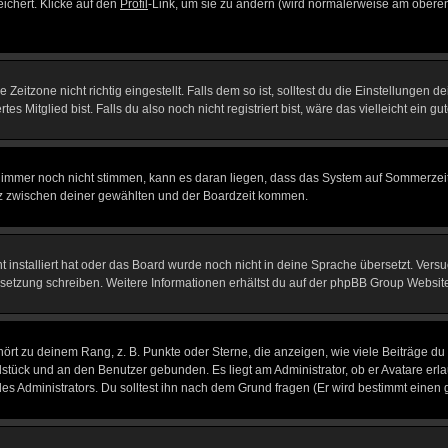
eichert. Klicke auf den
Profil
-Link, um sie zu ändern (wird normalerweise am oberen
itzone nicht richtig eingestellt. Falls dem so ist, solltest du die Einstellungen dei
es Mitglied bist. Falls du also noch nicht registriert bist, wäre das vielleicht ein g
en immer noch nicht stimmen, kann es daran liegen, dass das System auf Sommerzeit
z zwischen deiner gewählten und der Boardzeit kommen.
ht installiert hat oder das Board wurde noch nicht in deine Sprache übersetzt. Ve
Übersetzung schreiben. Weitere Informationen erhältst du auf der phpBB Group Websit
rt zu deinem Rang, z. B. Punkte oder Sterne, die anzeigen, wie viele Beiträge du
elstück und an den Benutzer gebunden. Es liegt am Administrator, ob er Avatare erl
s Administrators. Du solltest ihn nach dem Grund fragen (Er wird bestimmt einen 