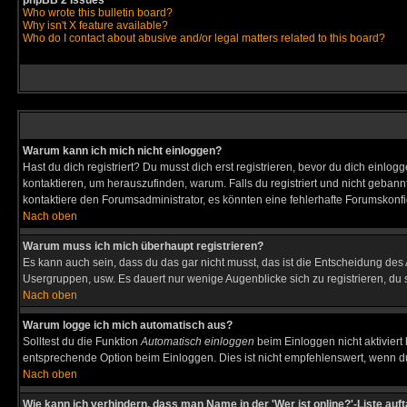
phpBB 2 Issues
Who wrote this bulletin board?
Why isn't X feature available?
Who do I contact about abusive and/or legal matters related to this board?
Warum kann ich mich nicht einloggen?
Hast du dich registriert? Du musst dich erst registrieren, bevor du dich ein
kontaktieren, um herauszufinden, warum. Falls du registriert und nicht gebann
kontaktiere den Forumsadministrator, es könnten eine fehlerhafte Forumskonfi
Nach oben
Warum muss ich mich überhaupt registrieren?
Es kann auch sein, dass du das gar nicht musst, das ist die Entscheidung des Ad
Usergruppen, usw. Es dauert nur wenige Augenblicke sich zu registrieren, du so
Nach oben
Warum logge ich mich automatisch aus?
Solltest du die Funktion
Automatisch einloggen
beim Einloggen nicht aktiviert
entsprechende Option beim Einloggen. Dies ist nicht empfehlenswert, wenn du a
Nach oben
Wie kann ich verhindern, dass man Name in der 'Wer ist online?'-Liste auf