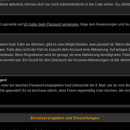
iese aktivierst, können dich nur noch Administratoren in der Liste sehen. Du zählst
 Loginseite auf
Ich habe mein Passwort vergessen
, folge den Anweisungen und du 
en hast. Falls sie stimmen, gibt es zwei Möglichkeiten, was passiert ist: Wenn d
Falls dies nicht der Fall ist, braucht dein Account eine Aktivierung. Auf einigen B
istrator. Beim Registrieren wird dir gesagt, ob eine Aktivierung benötigt wird. Fal
sse korrekt war. Ein Grund für den Gebrauch der Account-Aktivierungen ist die Verh
ggen!
oder ein falsches Passwort eingegeben hast (überprüfe die E-Mail, die du vom Bo
h nichts gepostet? Es ist durchaus üblich, dass Foren regelmäßig User löschen, die
Benutzerangaben und Einstellungen