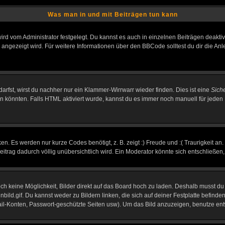
Was man in und mit Beiträgen tun kann
rd vom Administrator festgelegt. Du kannst es auch in einzelnen Beiträgen deakti
 angezeigt wird. Für weitere Informationen über den BBCode solltest du dir die An
darfst, wirst du nachher nur ein Klammer-Wirrwarr wieder finden. Dies ist eine
Sich
könnten. Falls HTML aktiviert wurde, kannst du es immer noch manuell für jeden 
n. Es werden nur kurze Codes benötigt, z. B. zeigt :) Freude und :( Traurigkeit an
Beitrag dadurch völlig unübersichtlich wird. Ein Moderator könnte sich entschließen
noch keine Möglichkeit, Bilder direkt auf das Board hoch zu laden. Deshalb musst d
inbild.gif. Du kannst weder zu Bildern linken, die sich auf deiner Festplatte befind
Mail-Konten, Passwort-geschützte Seiten usw). Um das Bild anzuzeigen, benutze en