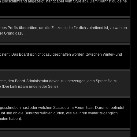
 Bildschirmrand angezeigt, hängt aber vom Style ab). Damit kannst du deine
nes Profils überprüfen, um die Zeitzone, die für dich zutreffend ist, zu wählen.
uter Grund dazu.
 steht. Das Board ist nicht dazu geschaffen worden, zwischen Winter- und
rsuche, den Board-Administrator davon zu überzeugen, dein Sprachfile zu
e (Der Link ist am Ende jeder Seite)
 geschrieben hast oder welchen Status du im Forum hast. Darunter befindet
aubt und ob die Benutzer wählen dürfen, wie sie ihren Avatar zugänglich
guten haben).