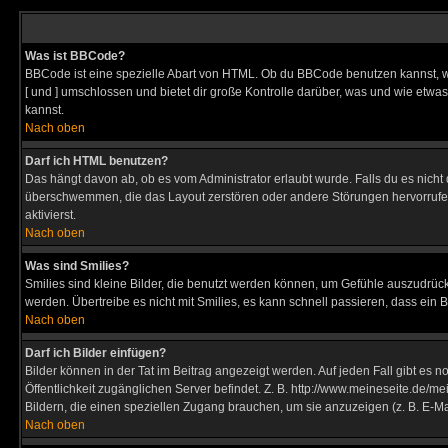
Was ist BBCode?
BBCode ist eine spezielle Abart von HTML. Ob du BBCode benutzen kannst, wi
[ und ] umschlossen und bietet dir große Kontrolle darüber, was und wie etwas
kannst.
Nach oben
Darf ich HTML benutzen?
Das hängt davon ab, ob es vom Administrator erlaubt wurde. Falls du es nicht 
überschwemmen, die das Layout zerstören oder andere Störungen hervorrufen 
aktivierst.
Nach oben
Was sind Smilies?
Smilies sind kleine Bilder, die benutzt werden können, um Gefühle auszudrücke
werden. Übertreibe es nicht mit Smilies, es kann schnell passieren, dass ein 
Nach oben
Darf ich Bilder einfügen?
Bilder können in der Tat im Beitrag angezeigt werden. Auf jeden Fall gibt es 
Öffentlichkeit zugänglichen Server befindet. Z. B. http://www.meineseite.de/me
Bildern, die einen speziellen Zugang brauchen, um sie anzuzeigen (z. B. E-
Nach oben