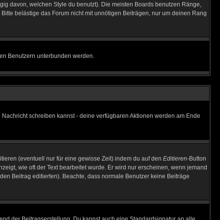
gig davon, welchen Style du benutzt). Die meisten Boards benutzen Ränge,
Bitte belästige das Forum nicht mit unnötigen Beiträgen, nur um deinen Rang
nnten Benutzern unterbunden werden.
ine Nachricht schreiben kannst - deine verfügbaren Aktionen werden am Ende
tieren (eventuell nur für eine gewisse Zeit) indem du auf den
Editieren
-Button
anzeigt, wie oft der Text bearbeitet wurde. Er wird nur erscheinen, wenn jemand
ie den Beitrag editierten). Beachte, dass normale Benutzer keine Beiträge
end der Beitragserstellung. Du kannst auch eine Standardsignatur an alle