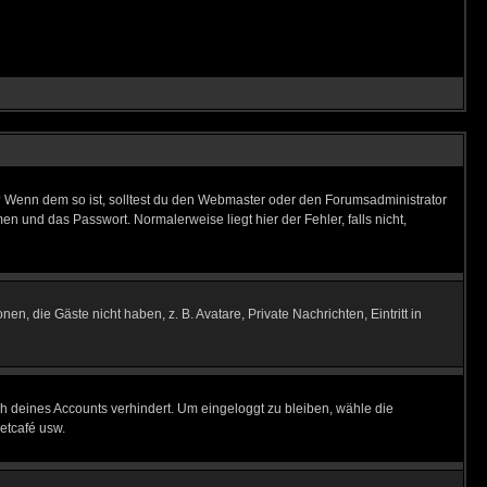
t)? Wenn dem so ist, solltest du den Webmaster oder den Forumsadministrator
n und das Passwort. Normalerweise liegt hier der Fehler, falls nicht,
en, die Gäste nicht haben, z. B. Avatare, Private Nachrichten, Eintritt in
ch deines Accounts verhindert. Um eingeloggt zu bleiben, wähle die
etcafé usw.