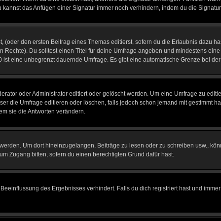
u kannst das Anfügen einer Signatur immer noch verhindern, indem du die Signatur
, (oder den ersten Beitrag eines Themas editierst, sofern du die Erlaubnis dazu has
chen Rechte). Du solltest einen Titel für deine Umfrage angeben und mindestens ein
, 0 ist eine unbegrenzt dauernde Umfrage. Es gibt eine automatische Grenze bei der 
tor oder Administrator editiert oder gelöscht werden. Um eine Umfrage zu editier
 die Umfrage editieren oder löschen, falls jedoch schon jemand mit gestimmt hat
em sie die Antworten verändern.
rden. Um dort hineinzugelangen, Beiträge zu lesen oder zu schreiben usw., könn
 um Zugang bitten, sofern du einen berechtigten Grund dafür hast.
einflussung des Ergebnisses verhindert. Falls du dich registriert hast und immer 