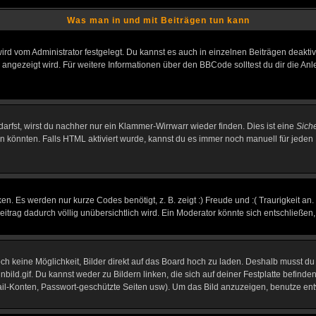
Was man in und mit Beiträgen tun kann
rd vom Administrator festgelegt. Du kannst es auch in einzelnen Beiträgen deakti
 angezeigt wird. Für weitere Informationen über den BBCode solltest du dir die An
darfst, wirst du nachher nur ein Klammer-Wirrwarr wieder finden. Dies ist eine
Sich
könnten. Falls HTML aktiviert wurde, kannst du es immer noch manuell für jeden 
n. Es werden nur kurze Codes benötigt, z. B. zeigt :) Freude und :( Traurigkeit an
Beitrag dadurch völlig unübersichtlich wird. Ein Moderator könnte sich entschließen
noch keine Möglichkeit, Bilder direkt auf das Board hoch zu laden. Deshalb musst d
inbild.gif. Du kannst weder zu Bildern linken, die sich auf deiner Festplatte befind
Mail-Konten, Passwort-geschützte Seiten usw). Um das Bild anzuzeigen, benutze en