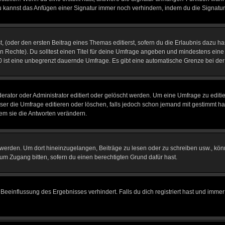
u kannst das Anfügen einer Signatur immer noch verhindern, indem du die Signatur
, (oder den ersten Beitrag eines Themas editierst, sofern du die Erlaubnis dazu has
chen Rechte). Du solltest einen Titel für deine Umfrage angeben und mindestens ein
, 0 ist eine unbegrenzt dauernde Umfrage. Es gibt eine automatische Grenze bei der 
tor oder Administrator editiert oder gelöscht werden. Um eine Umfrage zu editier
 die Umfrage editieren oder löschen, falls jedoch schon jemand mit gestimmt hat
em sie die Antworten verändern.
rden. Um dort hineinzugelangen, Beiträge zu lesen oder zu schreiben usw., könn
 um Zugang bitten, sofern du einen berechtigten Grund dafür hast.
einflussung des Ergebnisses verhindert. Falls du dich registriert hast und immer 