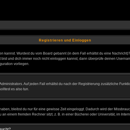
Registrieren und Einloggen
loggen kannst. Wurdest du vom Board gebannt (in dem Fall erhältst du eine Nachrich
t bist und dich immer noch nicht einloggen kannst, dann überprüfe deinen Username
guration vorliegen.
ministrators. Auf jeden Fall erhältst du nach der Registrierung zusätzliche Funktion
lltest es also tun.
 haben, bleibst du nur für eine gewisse Zeit eingeloggt. Dadurch wird der Missbrau
n einem fremden Rechner sitzt, z. B. in einer Bücherei oder Universität, im Intern
taucht?