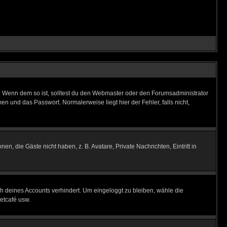
t)? Wenn dem so ist, solltest du den Webmaster oder den Forumsadministrator
n und das Passwort. Normalerweise liegt hier der Fehler, falls nicht,
en, die Gäste nicht haben, z. B. Avatare, Private Nachrichten, Eintritt in
ch deines Accounts verhindert. Um eingeloggt zu bleiben, wähle die
etcafé usw.