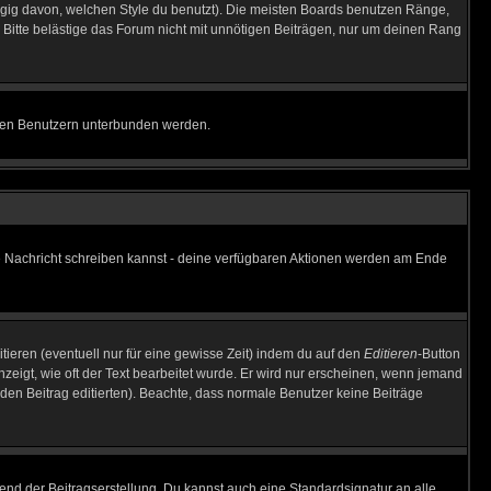
gig davon, welchen Style du benutzt). Die meisten Boards benutzen Ränge,
Bitte belästige das Forum nicht mit unnötigen Beiträgen, nur um deinen Rang
nnten Benutzern unterbunden werden.
ine Nachricht schreiben kannst - deine verfügbaren Aktionen werden am Ende
tieren (eventuell nur für eine gewisse Zeit) indem du auf den
Editieren
-Button
anzeigt, wie oft der Text bearbeitet wurde. Er wird nur erscheinen, wenn jemand
ie den Beitrag editierten). Beachte, dass normale Benutzer keine Beiträge
end der Beitragserstellung. Du kannst auch eine Standardsignatur an alle