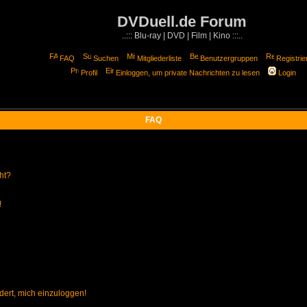
DVDuell.de Forum
..::: Blu-ray | DVD | Film | Kino :::..
FAQ
Suchen
Mitgliederliste
Benutzergruppen
Registrie
Profil
Einloggen, um private Nachrichten zu lesen
Login
FAQ
ht?
!
dert, mich einzuloggen!