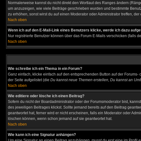
Normalerweise kannst du nicht direkt den Wortlaut des Ranges ändern (Räng
um anzuzeigen, wie viele Beiträge geschrieben wurden und bestimmte Benutze
zu erhöhen, sonst wirst du auf einen Moderator oder Administrator treffen, de
Nach oben
Wenn ich auf den E-Mail-Link eines Benutzers klicke, werde ich dazu aufge
Nur registrierte Benutzer können über das Forum E-Mails verschicken (falls 
Nach oben
Wie schreibe ich ein Thema in ein Forum?
Ganz einfach, klicke einfach auf den entsprechenden Button auf der Forums- o
der Seite aufgelistet (die
Du kannst neue Themen erstellen, Du kannst an Umf
Nach oben
Wie editiere oder lösche ich einen Beitrag?
Sofern du nicht der Boardadministrator oder der Forumsmoderator bist, kannst 
des jeweiligen Beitrages klickst. Sollte jemand bereits auf den Beitrag geantw
geantwortet hat, ferner wird er nicht erscheinen, falls ein Moderator oder Admi
löschen können, wenn schon jemand auf sie geantwortet hat.
Nach oben
Wie kann ich eine Signatur anhängen?
Um eine Signatur an einen Beitrag anzuhängen, musst du erst eine im Profil ers