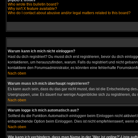
phpBB 2 Issues
Who wrote this bulletin board?
Why isn't X feature available?
Who do I contact about abusive and/or legal matters related to this board?
Warum kann ich mich nicht einloggen?
Hast du dich registriert? Du musst dich erst registrieren, bevor du dich ein
kontaktieren, um herauszufinden, warum. Falls du registriert und nicht gebann
kontaktiere den Forumsadministrator, es könnten eine fehlerhafte Forumskonfi
Nach oben
Warum muss ich mich überhaupt registrieren?
Es kann auch sein, dass du das gar nicht musst, das ist die Entscheidung des Ad
Usergruppen, usw. Es dauert nur wenige Augenblicke sich zu registrieren, du so
Nach oben
Warum logge ich mich automatisch aus?
Solltest du die Funktion
Automatisch einloggen
beim Einloggen nicht aktiviert
entsprechende Option beim Einloggen. Dies ist nicht empfehlenswert, wenn du a
Nach oben
Wie kann ich verhindern, dass man Name in der 'Wer ist online?'-Liste auf