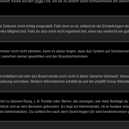
eichert. Klicke auf den
Profil
-Link, um sie zu ändern (wird normalerweise am oberen
itzone nicht richtig eingestellt. Falls dem so ist, solltest du die Einstellungen dei
es Mitglied bist. Falls du also noch nicht registriert bist, wäre das vielleicht ein g
en immer noch nicht stimmen, kann es daran liegen, dass das System auf Sommerzeit
z zwischen deiner gewählten und der Boardzeit kommen.
ht installiert hat oder das Board wurde noch nicht in deine Sprache übersetzt. Ve
Übersetzung schreiben. Weitere Informationen erhältst du auf der phpBB Group Websit
rt zu deinem Rang, z. B. Punkte oder Sterne, die anzeigen, wie viele Beiträge du
elstück und an den Benutzer gebunden. Es liegt am Administrator, ob er Avatare erl
s Administrators. Du solltest ihn nach dem Grund fragen (Er wird bestimmt einen 