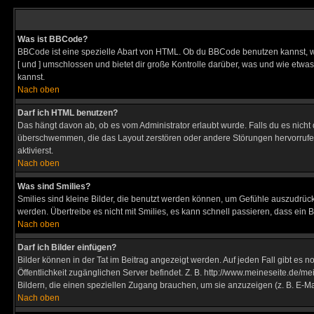
Was ist BBCode?
BBCode ist eine spezielle Abart von HTML. Ob du BBCode benutzen kannst, wi
[ und ] umschlossen und bietet dir große Kontrolle darüber, was und wie etwas
kannst.
Nach oben
Darf ich HTML benutzen?
Das hängt davon ab, ob es vom Administrator erlaubt wurde. Falls du es nicht 
überschwemmen, die das Layout zerstören oder andere Störungen hervorrufen 
aktivierst.
Nach oben
Was sind Smilies?
Smilies sind kleine Bilder, die benutzt werden können, um Gefühle auszudrücke
werden. Übertreibe es nicht mit Smilies, es kann schnell passieren, dass ein 
Nach oben
Darf ich Bilder einfügen?
Bilder können in der Tat im Beitrag angezeigt werden. Auf jeden Fall gibt es 
Öffentlichkeit zugänglichen Server befindet. Z. B. http://www.meineseite.de/me
Bildern, die einen speziellen Zugang brauchen, um sie anzuzeigen (z. B. E-
Nach oben