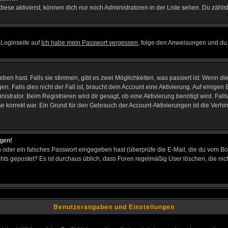
iese aktivierst, können dich nur noch Administratoren in der Liste sehen. Du zählst
 Loginseite auf
Ich habe mein Passwort vergessen
, folge den Anweisungen und du 
en hast. Falls sie stimmen, gibt es zwei Möglichkeiten, was passiert ist: Wenn d
Falls dies nicht der Fall ist, braucht dein Account eine Aktivierung. Auf einigen B
istrator. Beim Registrieren wird dir gesagt, ob eine Aktivierung benötigt wird. Fal
sse korrekt war. Ein Grund für den Gebrauch der Account-Aktivierungen ist die Verh
ggen!
oder ein falsches Passwort eingegeben hast (überprüfe die E-Mail, die du vom Bo
h nichts gepostet? Es ist durchaus üblich, dass Foren regelmäßig User löschen, die
Benutzerangaben und Einstellungen