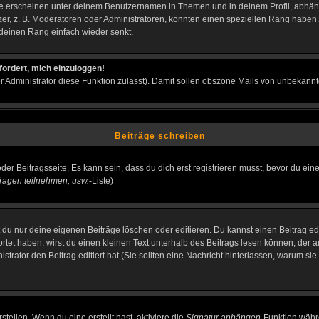
e erscheinen unter deinem Benutzernamen in Themen und in deinem Profil, abhän
r, z. B. Moderatoren oder Administratoren, könnten einen speziellen Rang haben. 
r deinen Rang einfach wieder senkt.
fordert, mich einzuloggen!
der Administrator diese Funktion zulässt). Damit sollen obszöne Mails von unbeka
Beiträge schreiben
der Beitragsseite. Es kann sein, dass du dich erst registrieren musst, bevor du e
ragen teilnehmen, usw.
-Liste)
du nur deine eigenen Beiträge löschen oder editieren. Du kannst einen Beitrag edi
ortet haben, wirst du einen kleinen Text unterhalb des Beitrags lesen können, der 
nistrator den Beitrag editiert hat (Sie sollten eine Nachricht hinterlassen, warum s
tellen. Wenn du eine erstellt hast, aktiviere die
Signatur anhängen
-Funktion währ