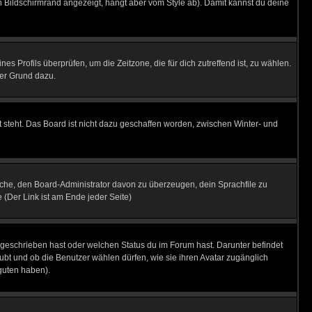
 Bildschirmrand angezeigt, hängt aber vom Style ab). Damit kannst du deine
nes Profils überprüfen, um die Zeitzone, die für dich zutreffend ist, zu wählen.
uter Grund dazu.
 steht. Das Board ist nicht dazu geschaffen worden, zwischen Winter- und
rsuche, den Board-Administrator davon zu überzeugen, dein Sprachfile zu
e (Der Link ist am Ende jeder Seite)
 geschrieben hast oder welchen Status du im Forum hast. Darunter befindet
aubt und ob die Benutzer wählen dürfen, wie sie ihren Avatar zugänglich
guten haben).