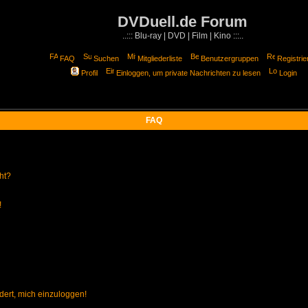
DVDuell.de Forum
..::: Blu-ray | DVD | Film | Kino :::..
FAQ
Suchen
Mitgliederliste
Benutzergruppen
Registrie
Profil
Einloggen, um private Nachrichten zu lesen
Login
FAQ
ht?
!
dert, mich einzuloggen!