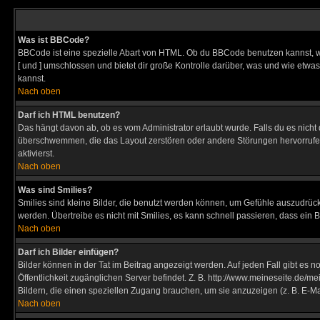
Was ist BBCode?
BBCode ist eine spezielle Abart von HTML. Ob du BBCode benutzen kannst, wi
[ und ] umschlossen und bietet dir große Kontrolle darüber, was und wie etwas
kannst.
Nach oben
Darf ich HTML benutzen?
Das hängt davon ab, ob es vom Administrator erlaubt wurde. Falls du es nicht 
überschwemmen, die das Layout zerstören oder andere Störungen hervorrufen 
aktivierst.
Nach oben
Was sind Smilies?
Smilies sind kleine Bilder, die benutzt werden können, um Gefühle auszudrücke
werden. Übertreibe es nicht mit Smilies, es kann schnell passieren, dass ein 
Nach oben
Darf ich Bilder einfügen?
Bilder können in der Tat im Beitrag angezeigt werden. Auf jeden Fall gibt es 
Öffentlichkeit zugänglichen Server befindet. Z. B. http://www.meineseite.de/me
Bildern, die einen speziellen Zugang brauchen, um sie anzuzeigen (z. B. E-
Nach oben