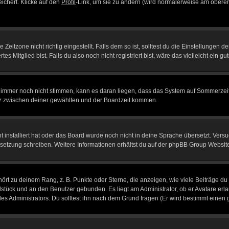
eichert. Klicke auf den
Profil
-Link, um sie zu ändern (wird normalerweise am oberen
itzone nicht richtig eingestellt. Falls dem so ist, solltest du die Einstellungen dei
es Mitglied bist. Falls du also noch nicht registriert bist, wäre das vielleicht ein g
en immer noch nicht stimmen, kann es daran liegen, dass das System auf Sommerzeit
z zwischen deiner gewählten und der Boardzeit kommen.
ht installiert hat oder das Board wurde noch nicht in deine Sprache übersetzt. Ve
Übersetzung schreiben. Weitere Informationen erhältst du auf der phpBB Group Websit
rt zu deinem Rang, z. B. Punkte oder Sterne, die anzeigen, wie viele Beiträge du
elstück und an den Benutzer gebunden. Es liegt am Administrator, ob er Avatare erl
s Administrators. Du solltest ihn nach dem Grund fragen (Er wird bestimmt einen 