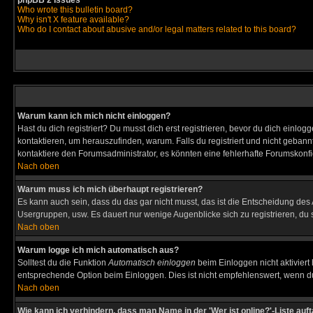
phpBB 2 Issues
Who wrote this bulletin board?
Why isn't X feature available?
Who do I contact about abusive and/or legal matters related to this board?
Warum kann ich mich nicht einloggen?
Hast du dich registriert? Du musst dich erst registrieren, bevor du dich ein
kontaktieren, um herauszufinden, warum. Falls du registriert und nicht gebann
kontaktiere den Forumsadministrator, es könnten eine fehlerhafte Forumskonfi
Nach oben
Warum muss ich mich überhaupt registrieren?
Es kann auch sein, dass du das gar nicht musst, das ist die Entscheidung des Ad
Usergruppen, usw. Es dauert nur wenige Augenblicke sich zu registrieren, du so
Nach oben
Warum logge ich mich automatisch aus?
Solltest du die Funktion
Automatisch einloggen
beim Einloggen nicht aktiviert
entsprechende Option beim Einloggen. Dies ist nicht empfehlenswert, wenn du a
Nach oben
Wie kann ich verhindern, dass man Name in der 'Wer ist online?'-Liste auf