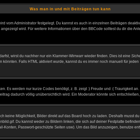
Was man in und mit Beiträgen tun kann
rd vom Administrator festgelegt. Du kannst es auch in einzelnen Beiträgen deakti
 angezeigt wird. Für weitere Informationen über den BBCode solltest du dir die An
darfst, wirst du nachher nur ein Klammer-Wirrwarr wieder finden. Dies ist eine
Sich
könnten. Falls HTML aktiviert wurde, kannst du es immer noch manuell für jeden 
n. Es werden nur kurze Codes benötigt, z. B. zeigt :) Freude und :( Traurigkeit an
Beitrag dadurch völlig unübersichtlich wird. Ein Moderator könnte sich entschließen
noch keine Möglichkeit, Bilder direkt auf das Board hoch zu laden. Deshalb musst d
inbild.gif. Du kannst weder zu Bildern linken, die sich auf deiner Festplatte befind
Mail-Konten, Passwort-geschützte Seiten usw). Um das Bild anzuzeigen, benutze en