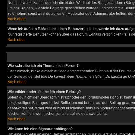
Normalerweise kannst du nicht direkt den Wortlaut des Ranges ändern (Räng
um anzuzeigen, wie viele Beiträge geschrieben wurden und bestimmte Benutze
zu erhöhen, sonst wirst du auf einen Moderator oder Administrator treffen, de
Nach oben
Wenn ich auf den E-Mail-Link eines Benutzers klicke, werde ich dazu aufge
Nur registrierte Benutzer können über das Forum E-Mails verschicken (falls 
Nach oben
Wie schreibe ich ein Thema in ein Forum?
Ganz einfach, klicke einfach auf den entsprechenden Button auf der Forums- o
der Seite aufgelistet (die
Du kannst neue Themen erstellen, Du kannst an Umf
Nach oben
Wie editiere oder lösche ich einen Beitrag?
Sofern du nicht der Boardadministrator oder der Forumsmoderator bist, kannst 
des jeweiligen Beitrages klickst. Sollte jemand bereits auf den Beitrag geantw
geantwortet hat, ferner wird er nicht erscheinen, falls ein Moderator oder Admi
löschen können, wenn schon jemand auf sie geantwortet hat.
Nach oben
Wie kann ich eine Signatur anhängen?
Um eine Signatur an einen Beitrag anzuhängen, musst du erst eine im Profil ers