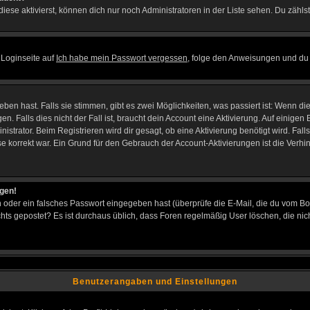
iese aktivierst, können dich nur noch Administratoren in der Liste sehen. Du zählst
 Loginseite auf
Ich habe mein Passwort vergessen
, folge den Anweisungen und du 
en hast. Falls sie stimmen, gibt es zwei Möglichkeiten, was passiert ist: Wenn d
Falls dies nicht der Fall ist, braucht dein Account eine Aktivierung. Auf einigen B
istrator. Beim Registrieren wird dir gesagt, ob eine Aktivierung benötigt wird. Fal
sse korrekt war. Ein Grund für den Gebrauch der Account-Aktivierungen ist die Verh
ggen!
oder ein falsches Passwort eingegeben hast (überprüfe die E-Mail, die du vom Bo
h nichts gepostet? Es ist durchaus üblich, dass Foren regelmäßig User löschen, die
Benutzerangaben und Einstellungen