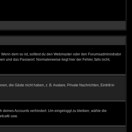
t)? Wenn dem so ist, solltest du den Webmaster oder den Forumsadministrator
n und das Passwort. Normalerweise liegt hier der Fehler, falls nicht,
en, die Gäste nicht haben, z. B. Avatare, Private Nachrichten, Eintritt in
ch deines Accounts verhindert. Um eingeloggt zu bleiben, wähle die
etcafé usw.