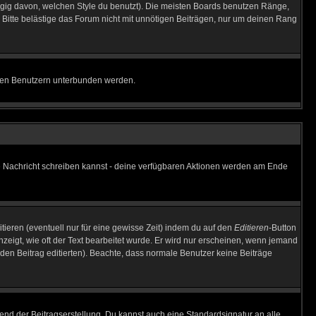
gig davon, welchen Style du benutzt). Die meisten Boards benutzen Ränge,
Bitte belästige das Forum nicht mit unnötigen Beiträgen, nur um deinen Rang
nnten Benutzern unterbunden werden.
ine Nachricht schreiben kannst - deine verfügbaren Aktionen werden am Ende
tieren (eventuell nur für eine gewisse Zeit) indem du auf den
Editieren
-Button
anzeigt, wie oft der Text bearbeitet wurde. Er wird nur erscheinen, wenn jemand
ie den Beitrag editierten). Beachte, dass normale Benutzer keine Beiträge
end der Beitragserstellung. Du kannst auch eine Standardsignatur an alle