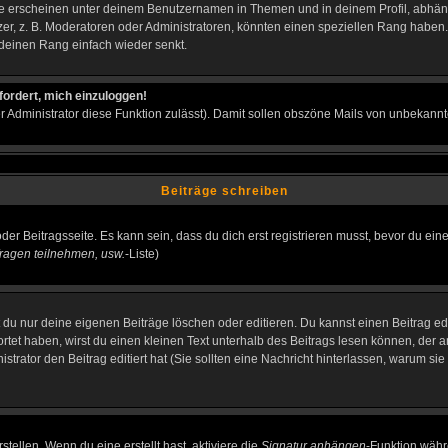
e erscheinen unter deinem Benutzernamen in Themen und in deinem Profil, abhän
r, z. B. Moderatoren oder Administratoren, könnten einen speziellen Rang haben. 
r deinen Rang einfach wieder senkt.
fordert, mich einzuloggen!
der Administrator diese Funktion zulässt). Damit sollen obszöne Mails von unbeka
Beiträge schreiben
der Beitragsseite. Es kann sein, dass du dich erst registrieren musst, bevor du e
ragen teilnehmen, usw.
-Liste)
du nur deine eigenen Beiträge löschen oder editieren. Du kannst einen Beitrag edi
ortet haben, wirst du einen kleinen Text unterhalb des Beitrags lesen können, der 
nistrator den Beitrag editiert hat (Sie sollten eine Nachricht hinterlassen, warum s
tellen. Wenn du eine erstellt hast, aktiviere die
Signatur anhängen
-Funktion währ