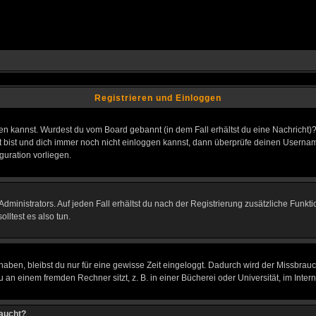
Registrieren und Einloggen
loggen kannst. Wurdest du vom Board gebannt (in dem Fall erhältst du eine Nachrich
t bist und dich immer noch nicht einloggen kannst, dann überprüfe deinen Username
guration vorliegen.
ministrators. Auf jeden Fall erhältst du nach der Registrierung zusätzliche Funktion
lltest es also tun.
 haben, bleibst du nur für eine gewisse Zeit eingeloggt. Dadurch wird der Missbrau
n einem fremden Rechner sitzt, z. B. in einer Bücherei oder Universität, im Intern
taucht?