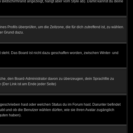
 Bildschirmrand angezeigt, hängt aber vom Style ab). Damit kannst du deine
nes Profils überprüfen, um die Zeitzone, die für dich zutreffend ist, zu wählen.
uter Grund dazu.
 steht. Das Board ist nicht dazu geschaffen worden, zwischen Winter- und
rsuche, den Board-Administrator davon zu überzeugen, dein Sprachfile zu
e (Der Link ist am Ende jeder Seite)
 geschrieben hast oder welchen Status du im Forum hast. Darunter befindet
aubt und ob die Benutzer wählen dürfen, wie sie ihren Avatar zugänglich
guten haben).