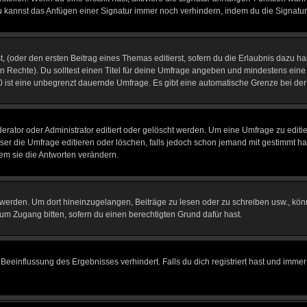
u kannst das Anfügen einer Signatur immer noch verhindern, indem du die Signatur
, (oder den ersten Beitrag eines Themas editierst, sofern du die Erlaubnis dazu has
chen Rechte). Du solltest einen Titel für deine Umfrage angeben und mindestens ein
, 0 ist eine unbegrenzt dauernde Umfrage. Es gibt eine automatische Grenze bei der 
tor oder Administrator editiert oder gelöscht werden. Um eine Umfrage zu editier
 die Umfrage editieren oder löschen, falls jedoch schon jemand mit gestimmt hat
em sie die Antworten verändern.
rden. Um dort hineinzugelangen, Beiträge zu lesen oder zu schreiben usw., könn
 um Zugang bitten, sofern du einen berechtigten Grund dafür hast.
einflussung des Ergebnisses verhindert. Falls du dich registriert hast und immer 