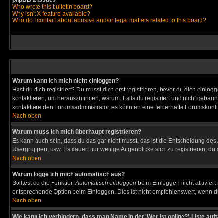
phpBB 2 Issues
Who wrote this bulletin board?
Why isn't X feature available?
Who do I contact about abusive and/or legal matters related to this board?
Warum kann ich mich nicht einloggen?
Hast du dich registriert? Du musst dich erst registrieren, bevor du dich ein
kontaktieren, um herauszufinden, warum. Falls du registriert und nicht gebann
kontaktiere den Forumsadministrator, es könnten eine fehlerhafte Forumskonfi
Nach oben
Warum muss ich mich überhaupt registrieren?
Es kann auch sein, dass du das gar nicht musst, das ist die Entscheidung des Ad
Usergruppen, usw. Es dauert nur wenige Augenblicke sich zu registrieren, du so
Nach oben
Warum logge ich mich automatisch aus?
Solltest du die Funktion
Automatisch einloggen
beim Einloggen nicht aktiviert
entsprechende Option beim Einloggen. Dies ist nicht empfehlenswert, wenn du a
Nach oben
Wie kann ich verhindern, dass man Name in der 'Wer ist online?'-Liste auf