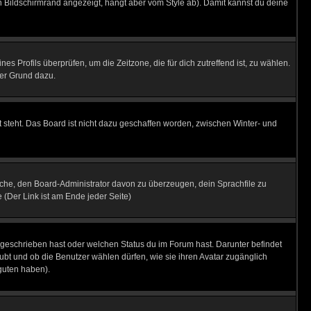
 Bildschirmrand angezeigt, hängt aber vom Style ab). Damit kannst du deine
nes Profils überprüfen, um die Zeitzone, die für dich zutreffend ist, zu wählen.
uter Grund dazu.
 steht. Das Board ist nicht dazu geschaffen worden, zwischen Winter- und
rsuche, den Board-Administrator davon zu überzeugen, dein Sprachfile zu
e (Der Link ist am Ende jeder Seite)
 geschrieben hast oder welchen Status du im Forum hast. Darunter befindet
aubt und ob die Benutzer wählen dürfen, wie sie ihren Avatar zugänglich
guten haben).