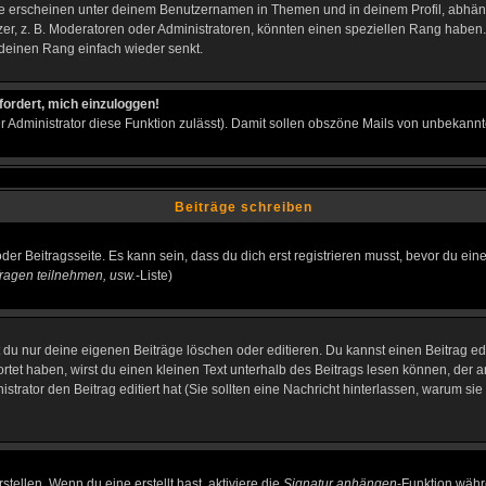
e erscheinen unter deinem Benutzernamen in Themen und in deinem Profil, abhän
r, z. B. Moderatoren oder Administratoren, könnten einen speziellen Rang haben. 
r deinen Rang einfach wieder senkt.
fordert, mich einzuloggen!
der Administrator diese Funktion zulässt). Damit sollen obszöne Mails von unbeka
Beiträge schreiben
der Beitragsseite. Es kann sein, dass du dich erst registrieren musst, bevor du e
ragen teilnehmen, usw.
-Liste)
du nur deine eigenen Beiträge löschen oder editieren. Du kannst einen Beitrag edi
ortet haben, wirst du einen kleinen Text unterhalb des Beitrags lesen können, der 
nistrator den Beitrag editiert hat (Sie sollten eine Nachricht hinterlassen, warum s
tellen. Wenn du eine erstellt hast, aktiviere die
Signatur anhängen
-Funktion währ