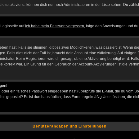
iese aktivierst, können dich nur noch Administratoren in der Liste sehen. Du zählst
 Loginseite auf
Ich habe mein Passwort vergessen
, folge den Anweisungen und du 
en hast. Falls sie stimmen, gibt es zwei Möglichkeiten, was passiert ist: Wenn d
Falls dies nicht der Fall ist, braucht dein Account eine Aktivierung. Auf einigen B
istrator. Beim Registrieren wird dir gesagt, ob eine Aktivierung benötigt wird. Fal
sse korrekt war. Ein Grund für den Gebrauch der Account-Aktivierungen ist die Verh
ggen!
oder ein falsches Passwort eingegeben hast (überprüfe die E-Mail, die du vom Bo
h nichts gepostet? Es ist durchaus üblich, dass Foren regelmäßig User löschen, die
Benutzerangaben und Einstellungen