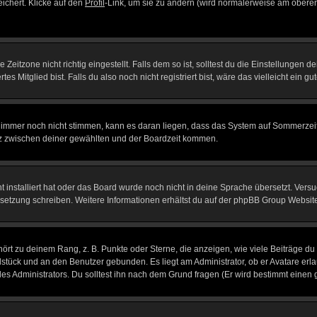
eichert. Klicke auf den
Profil
-Link, um sie zu ändern (wird normalerweise am oberen
itzone nicht richtig eingestellt. Falls dem so ist, solltest du die Einstellungen dei
es Mitglied bist. Falls du also noch nicht registriert bist, wäre das vielleicht ein g
en immer noch nicht stimmen, kann es daran liegen, dass das System auf Sommerzeit
z zwischen deiner gewählten und der Boardzeit kommen.
ht installiert hat oder das Board wurde noch nicht in deine Sprache übersetzt. Ve
Übersetzung schreiben. Weitere Informationen erhältst du auf der phpBB Group Websit
rt zu deinem Rang, z. B. Punkte oder Sterne, die anzeigen, wie viele Beiträge du
elstück und an den Benutzer gebunden. Es liegt am Administrator, ob er Avatare erl
s Administrators. Du solltest ihn nach dem Grund fragen (Er wird bestimmt einen 