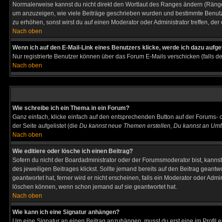
Normalerweise kannst du nicht direkt den Wortlaut des Ranges ändern (Räng
um anzuzeigen, wie viele Beiträge geschrieben wurden und bestimmte Benutze
zu erhöhen, sonst wirst du auf einen Moderator oder Administrator treffen, de
Nach oben
Wenn ich auf den E-Mail-Link eines Benutzers klicke, werde ich dazu aufge
Nur registrierte Benutzer können über das Forum E-Mails verschicken (falls 
Nach oben
Wie schreibe ich ein Thema in ein Forum?
Ganz einfach, klicke einfach auf den entsprechenden Button auf der Forums- o
der Seite aufgelistet (die
Du kannst neue Themen erstellen, Du kannst an Umf
Nach oben
Wie editiere oder lösche ich einen Beitrag?
Sofern du nicht der Boardadministrator oder der Forumsmoderator bist, kannst 
des jeweiligen Beitrages klickst. Sollte jemand bereits auf den Beitrag geantw
geantwortet hat, ferner wird er nicht erscheinen, falls ein Moderator oder Admi
löschen können, wenn schon jemand auf sie geantwortet hat.
Nach oben
Wie kann ich eine Signatur anhängen?
Um eine Signatur an einen Beitrag anzuhängen, musst du erst eine im Profil ers