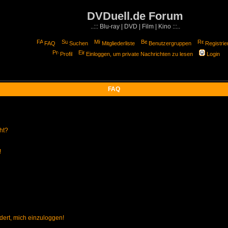
DVDuell.de Forum
..::: Blu-ray | DVD | Film | Kino :::..
FAQ
Suchen
Mitgliederliste
Benutzergruppen
Registrie
Profil
Einloggen, um private Nachrichten zu lesen
Login
FAQ
ht?
!
dert, mich einzuloggen!