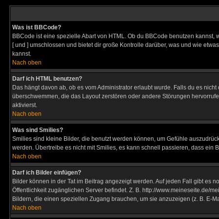
Was ist BBCode?
BBCode ist eine spezielle Abart von HTML. Ob du BBCode benutzen kannst, wi
[ und ] umschlossen und bietet dir große Kontrolle darüber, was und wie etwas
kannst.
Nach oben
Darf ich HTML benutzen?
Das hängt davon ab, ob es vom Administrator erlaubt wurde. Falls du es nicht 
überschwemmen, die das Layout zerstören oder andere Störungen hervorrufen 
aktivierst.
Nach oben
Was sind Smilies?
Smilies sind kleine Bilder, die benutzt werden können, um Gefühle auszudrücke
werden. Übertreibe es nicht mit Smilies, es kann schnell passieren, dass ein 
Nach oben
Darf ich Bilder einfügen?
Bilder können in der Tat im Beitrag angezeigt werden. Auf jeden Fall gibt es 
Öffentlichkeit zugänglichen Server befindet. Z. B. http://www.meineseite.de/me
Bildern, die einen speziellen Zugang brauchen, um sie anzuzeigen (z. B. E-
Nach oben