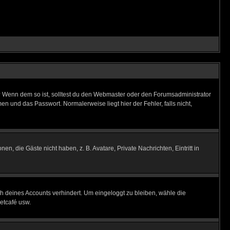
t)? Wenn dem so ist, solltest du den Webmaster oder den Forumsadministrator
n und das Passwort. Normalerweise liegt hier der Fehler, falls nicht,
en, die Gäste nicht haben, z. B. Avatare, Private Nachrichten, Eintritt in
ch deines Accounts verhindert. Um eingeloggt zu bleiben, wähle die
etcafé usw.