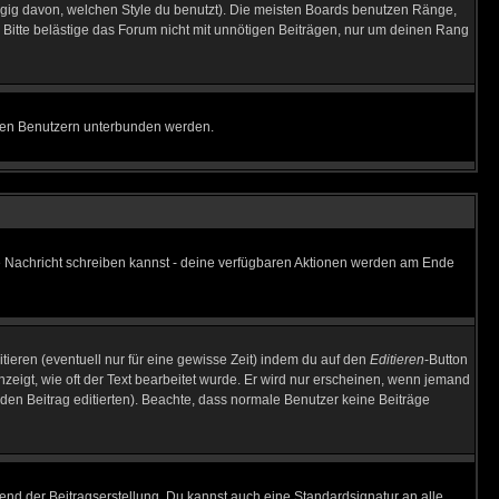
gig davon, welchen Style du benutzt). Die meisten Boards benutzen Ränge,
Bitte belästige das Forum nicht mit unnötigen Beiträgen, nur um deinen Rang
nnten Benutzern unterbunden werden.
ine Nachricht schreiben kannst - deine verfügbaren Aktionen werden am Ende
tieren (eventuell nur für eine gewisse Zeit) indem du auf den
Editieren
-Button
anzeigt, wie oft der Text bearbeitet wurde. Er wird nur erscheinen, wenn jemand
ie den Beitrag editierten). Beachte, dass normale Benutzer keine Beiträge
end der Beitragserstellung. Du kannst auch eine Standardsignatur an alle