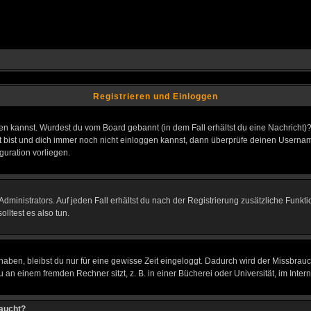
Registrieren und Einloggen
loggen kannst. Wurdest du vom Board gebannt (in dem Fall erhältst du eine Nachrich
t bist und dich immer noch nicht einloggen kannst, dann überprüfe deinen Username
guration vorliegen.
ministrators. Auf jeden Fall erhältst du nach der Registrierung zusätzliche Funktion
lltest es also tun.
 haben, bleibst du nur für eine gewisse Zeit eingeloggt. Dadurch wird der Missbrau
n einem fremden Rechner sitzt, z. B. in einer Bücherei oder Universität, im Intern
taucht?