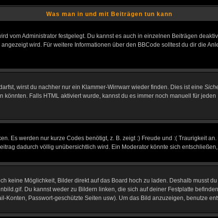
Was man in und mit Beiträgen tun kann
rd vom Administrator festgelegt. Du kannst es auch in einzelnen Beiträgen deakti
 angezeigt wird. Für weitere Informationen über den BBCode solltest du dir die An
darfst, wirst du nachher nur ein Klammer-Wirrwarr wieder finden. Dies ist eine
Sich
könnten. Falls HTML aktiviert wurde, kannst du es immer noch manuell für jeden 
n. Es werden nur kurze Codes benötigt, z. B. zeigt :) Freude und :( Traurigkeit an
Beitrag dadurch völlig unübersichtlich wird. Ein Moderator könnte sich entschließen
noch keine Möglichkeit, Bilder direkt auf das Board hoch zu laden. Deshalb musst d
inbild.gif. Du kannst weder zu Bildern linken, die sich auf deiner Festplatte befind
Mail-Konten, Passwort-geschützte Seiten usw). Um das Bild anzuzeigen, benutze en