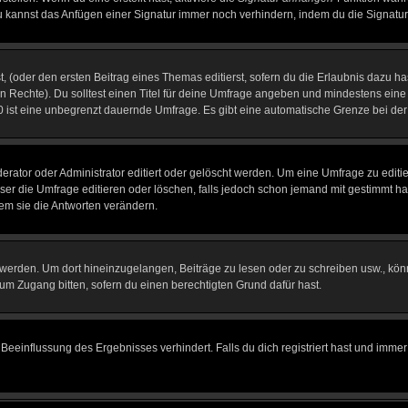
u kannst das Anfügen einer Signatur immer noch verhindern, indem du die Signatur
, (oder den ersten Beitrag eines Themas editierst, sofern du die Erlaubnis dazu has
chen Rechte). Du solltest einen Titel für deine Umfrage angeben und mindestens ein
, 0 ist eine unbegrenzt dauernde Umfrage. Es gibt eine automatische Grenze bei der 
tor oder Administrator editiert oder gelöscht werden. Um eine Umfrage zu editier
 die Umfrage editieren oder löschen, falls jedoch schon jemand mit gestimmt hat
em sie die Antworten verändern.
rden. Um dort hineinzugelangen, Beiträge zu lesen oder zu schreiben usw., könn
 um Zugang bitten, sofern du einen berechtigten Grund dafür hast.
einflussung des Ergebnisses verhindert. Falls du dich registriert hast und immer 